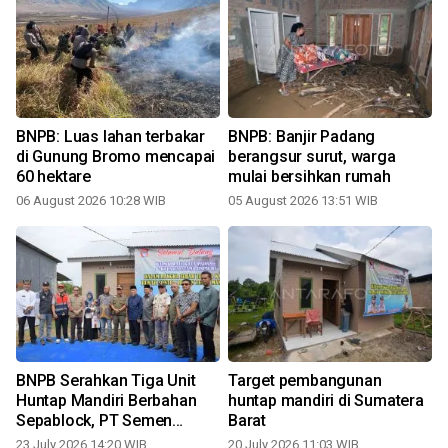
a
BNPB: Luas lahan terbakar
BNPB: Banjir Padang
,
di Gunung Bromo mencapai
berangsur surut, warga
60 hektare
mulai bersihkan rumah
06 August 2026 10:28 WIB
05 August 2026 13:51 WIB
1
BNPB Serahkan Tiga Unit
Target pembangunan
i
Huntap Mandiri Berbahan
huntap mandiri di Sumatera
Sepablock, PT Semen
Barat
Padang Sampaikan
23 July 2026 14:20 WIB
20 July 2026 11:03 WIB