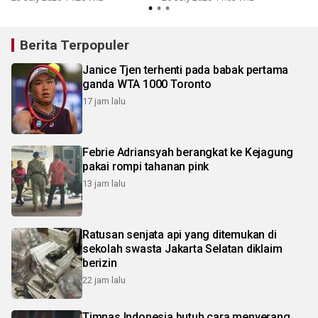
Apresiasi
Berita Terpopuler
Janice Tjen terhenti pada babak pertama
ganda WTA 1000 Toronto
17 jam lalu
Febrie Adriansyah berangkat ke Kejagung
pakai rompi tahanan pink
13 jam lalu
Ratusan senjata api yang ditemukan di
sekolah swasta Jakarta Selatan diklaim
berizin
22 jam lalu
Timnas Indonesia butuh cara menyerang