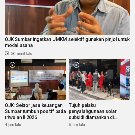
OJK Sumbar ingatkan UMKM selektif gunakan pinjol untuk
modal usaha
53 menit lalu
OJK: Sektor jasa keuangan
Tujuh pelaku
Sumbar tumbuh positif pada
penyalahgunaan solar
triwulan II 2026
subsidi diamankan di
Sumbar
4 jam lalu
6 jam lalu