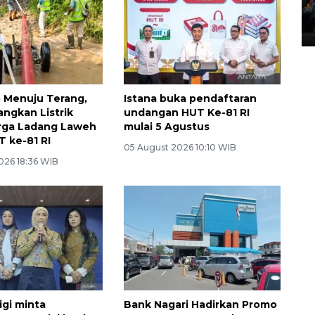
Lintas Sumatera di Sumbar
05 August 2026 10:35 WIB
p Menuju Terang,
Istana buka pendaftaran
angkan Listrik
undangan HUT Ke-81 RI
rga Ladang Laweh
mulai 5 Agustus
T ke-81 RI
05 August 2026 10:10 WIB
026 18:36 WIB
gi minta
Bank Nagari Hadirkan Promo