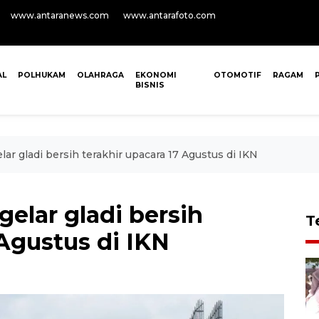
www.antaranews.com
www.antarafoto.com
AL
POLHUKAM
OLAHRAGA
EKONOMI
OTOMOTIF
RAGAM
BISNIS
r gladi bersih terakhir upacara 17 Agustus di IKN
elar gladi bersih
T
 Agustus di IKN