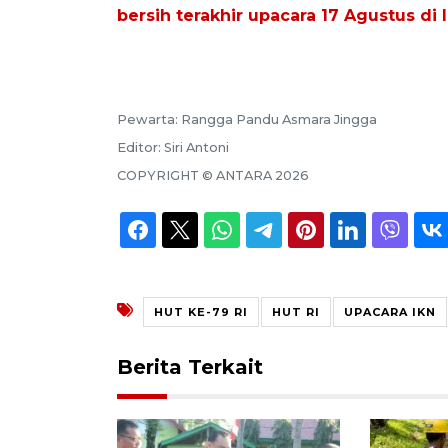
bersih terakhir upacara 17 Agustus di 
Pewarta:
Rangga Pandu Asmara Jingga
Editor:
Siri Antoni
COPYRIGHT ©
ANTARA
2026
HUT KE-79 RI
HUT RI
UPACARA IKN
Berita Terkait