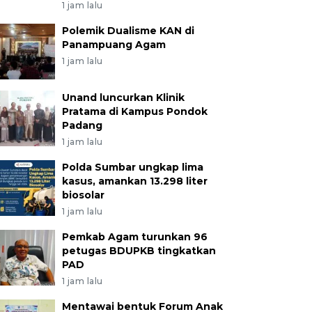
1 jam lalu
Polemik Dualisme KAN di
Panampuang Agam
1 jam lalu
Unand luncurkan Klinik
Pratama di Kampus Pondok
Padang
1 jam lalu
Polda Sumbar ungkap lima
kasus, amankan 13.298 liter
biosolar
1 jam lalu
Pemkab Agam turunkan 96
petugas BDUPKB tingkatkan
PAD
1 jam lalu
Mentawai bentuk Forum Anak