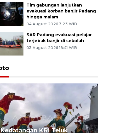
Tim gabungan lanjutkan
evakuasi korban banjir Padang
hingga malam
04 August 2026 3:23 WIB
SAR Padang evakuasi pelajar
terjebak banjir di sekolah
03 August 2026 18:41 WIB
oto
Kedatangan KRI Teluk
Pameran 