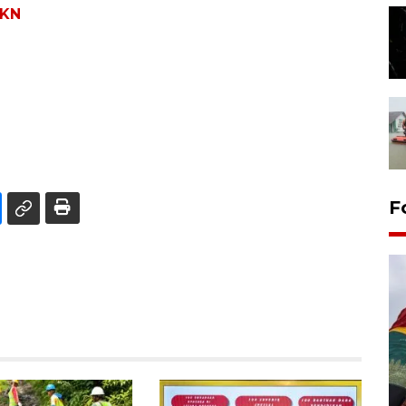
IKN
F
Penggantian konstruksi jalan