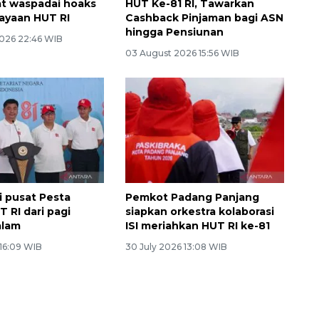
t waspadai hoaks
HUT Ke-81 RI, Tawarkan
rayaan HUT RI
Cashback Pinjaman bagi ASN
hingga Pensiunan
026 22:46 WIB
03 August 2026 15:56 WIB
i pusat Pesta
Pemkot Padang Panjang
 RI dari pagi
siapkan orkestra kolaborasi
alam
ISI meriahkan HUT RI ke-81
 16:09 WIB
30 July 2026 13:08 WIB