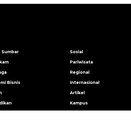
a Sumbar
Sosial
ukam
Pariwisata
aga
Regional
mi Bisnis
Internasional
m
Artikel
dikan
Kampus