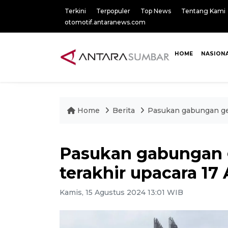
Terkini
Terpopuler
Top News
Tentang Kami
otomotif.antaranews.com
HOME
NASION
Home
Berita
Pasukan gabungan gela
Pasukan gabungan g
terakhir upacara 17
Kamis, 15 Agustus 2024 13:01 WIB