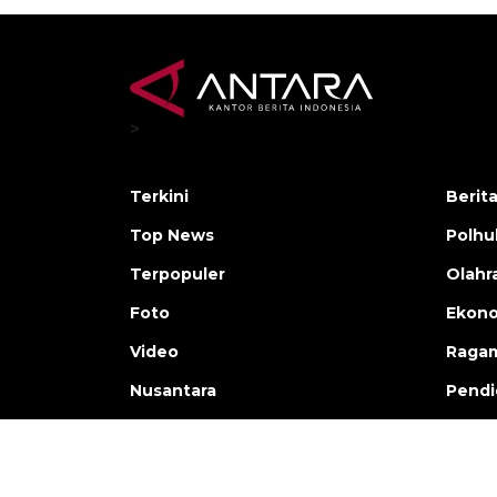
>
Terkini
Berit
Top News
Polh
Terpopuler
Olahr
Foto
Ekono
Video
Raga
Nusantara
Pendi
Copyright © ANTARA