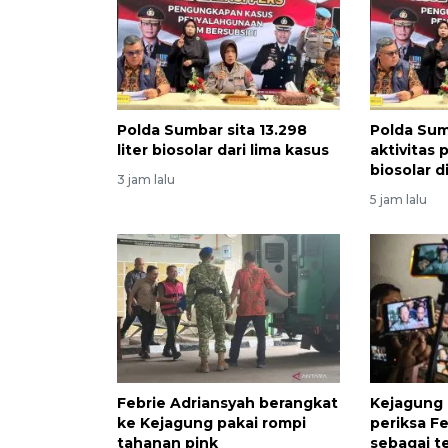
Polda Sumbar sita 13.298
Polda Su
liter biosolar dari lima kasus
aktivitas
biosolar 
3 jam lalu
5 jam lalu
Febrie Adriansyah berangkat
Kejagung 
ke Kejagung pakai rompi
periksa F
tahanan pink
sebagai t