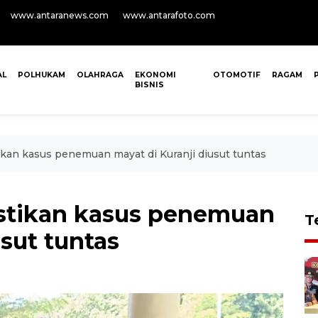
www.antaranews.com
www.antarafoto.com
AL
POLHUKAM
OLAHRAGA
EKONOMI
OTOMOTIF
RAGAM
BISNIS
kan kasus penemuan mayat di Kuranji diusut tuntas
stikan kasus penemuan
T
usut tuntas