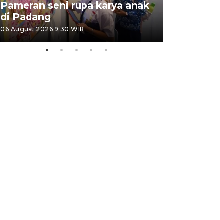
Pameran seni rupa karya anak
Dampak b
di Padang
Padang
06 August 2026 9:30 WIB
05 August 202