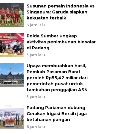
Susunan pemain Indonesia vs
Singapura: Garuda siapkan
kekuatan terbaik
3 jam lalu
Polda Sumbar ungkap
aktivitas penimbunan biosolar
di Padang
5 jam lalu
Upaya membuahkan hasil,
Pemkab Pasaman Barat
peroleh Rp55,42 miliar dari
pemerintah pusat untuk
tambahan penggajian ASN
5 jam lalu
Padang Pariaman dukung
Gerakan Irigasi Bersih jaga
ketahanan pangan
6 jam lalu