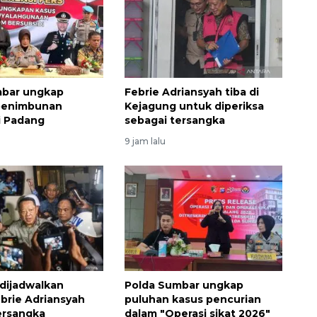
mbar ungkap
Febrie Adriansyah tiba di
 penimbunan
Kejagung untuk diperiksa
di Padang
sebagai tersangka
9 jam lalu
dijadwalkan
Polda Sumbar ungkap
ebrie Adriansyah
puluhan kasus pencurian
ersangka
dalam "Operasi sikat 2026"