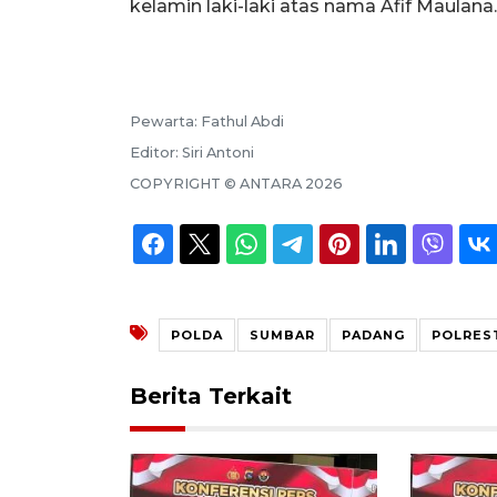
kelamin laki-laki atas nama Afif Maulana.
Pewarta:
Fathul Abdi
Editor:
Siri Antoni
COPYRIGHT ©
ANTARA
2026
POLDA
SUMBAR
PADANG
POLRES
Berita Terkait