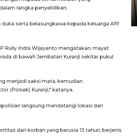
Kopdes Merah Putih di
dalam rangka penyelidikan.
Sumbar
05 August 2026 10:33 WIB
uka serta belasungkawa kepada keluarga Afif
 Rully Indra Wijayanto mengatakan, mayat
ada di bawah Jembatan Kuranji sekitar pukul
ng menjadi saksi mata, kemudian
or (Polsek) Kuranji," katanya.
epolisian langsung mendatangi lokasi dan
entitas dari korban yang berusia 13 tahun, berjenis