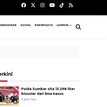
PENDIDIKAN
SOSIAL
PARIWISATA
LAINNYA
erkini
Polda Sumbar sita 13.298 liter
biosolar dari lima kasus
3 jam lalu