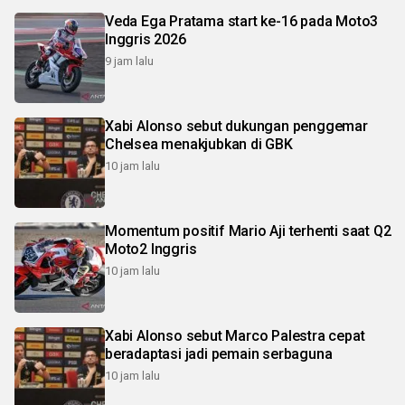
Veda Ega Pratama start ke-16 pada Moto3
Inggris 2026
9 jam lalu
Xabi Alonso sebut dukungan penggemar
Chelsea menakjubkan di GBK
10 jam lalu
Momentum positif Mario Aji terhenti saat Q2
Moto2 Inggris
10 jam lalu
Xabi Alonso sebut Marco Palestra cepat
beradaptasi jadi pemain serbaguna
10 jam lalu