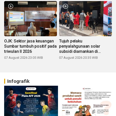
OJK: Sektor jasa keuangan
Tujuh pelaku
Sumbar tumbuh positif pada
penyalahgunaan solar
triwulan II 2026
subsidi diamankan di
Sumbar
07 August 2026 23:05 WIB
07 August 2026 20:35 WIB
Infografik