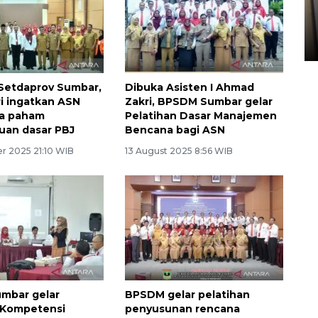
Kopdes Merah Putih di
Sumbar
05 August 2026 10:33 WIB
I Setdaprov Sumbar,
Dibuka Asisten I Ahmad
ri ingatkan ASN
Zakri, BPSDM Sumbar gelar
a paham
Pelatihan Dasar Manajemen
uan dasar PBJ
Bencana bagi ASN
r 2025 21:10 WIB
13 August 2025 8:56 WIB
mbar gelar
BPSDM gelar pelatihan
 Kompetensi
penyusunan rencana