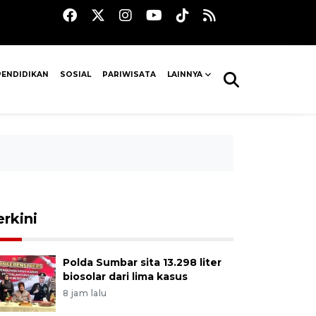
PENDIDIKAN
SOSIAL
PARIWISATA
LAINNYA
erkini
Polda Sumbar sita 13.298 liter
biosolar dari lima kasus
8 jam lalu