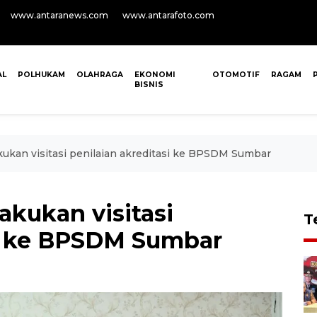
www.antaranews.com
www.antarafoto.com
AL
POLHUKAM
OLAHRAGA
EKONOMI
OTOMOTIF
RAGAM
BISNIS
kukan visitasi penilaian akreditasi ke BPSDM Sumbar
akukan visitasi
T
si ke BPSDM Sumbar