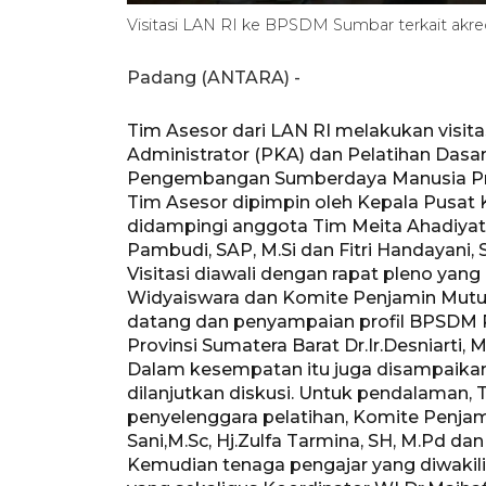
Visitasi LAN RI ke BPSDM Sumbar terkait akred
Padang (ANTARA) -
Tim Asesor dari LAN RI melakukan visit
Administrator (PKA) dan Pelatihan Dasa
Pengembangan Sumberdaya Manusia Prov
Tim Asesor dipimpin oleh Kepala Pusat K
didampingi anggota Tim Meita Ahadiyati 
Pambudi, SAP, M.Si dan Fitri Handayani, 
Visitasi diawali dengan rapat pleno yang
Widyaiswara dan Komite Penjamin Mutu
datang dan penyampaian profil BPSDM 
Provinsi Sumatera Barat Dr.Ir.Desniarti, 
Dalam kesempatan itu juga disampaikan 
dilanjutkan diskusi. Untuk pendalaman
penyelenggara pelatihan, Komite Penjami
Sani,M.Sc, Hj.Zulfa Tarmina, SH, M.Pd dan A
Kemudian tenaga pengajar yang diwakili