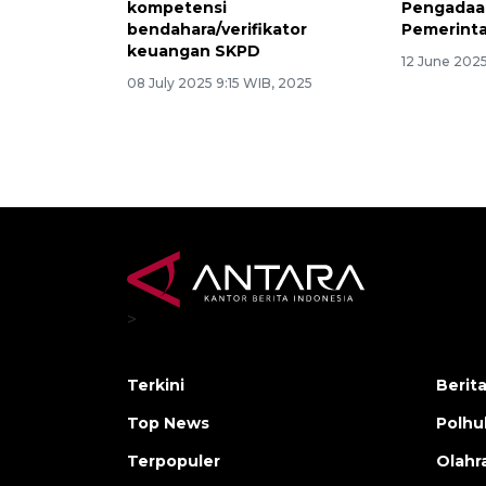
kompetensi
Pengadaan
bendahara/verifikator
Pemerinta
keuangan SKPD
12 June 202
08 July 2025 9:15 WIB, 2025
>
Terkini
Berit
Top News
Polh
Terpopuler
Olahr