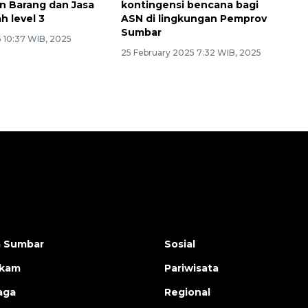
 Barang dan Jasa
kontingensi bencana bagi
h level 3
ASN di lingkungan Pemprov
Sumbar
5 10:37 WIB, 2025
25 February 2025 7:32 WIB, 2025
a Sumbar
Sosial
ukam
Pariwisata
aga
Regional