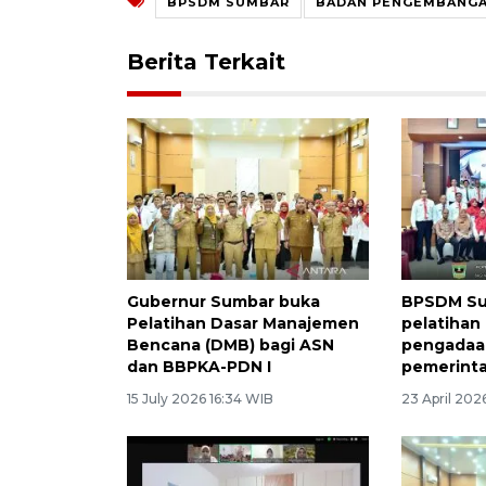
BPSDM SUMBAR
BADAN PENGEMBANGA
Berita Terkait
Gubernur Sumbar buka
BPSDM Su
Pelatihan Dasar Manajemen
pelatihan
Bencana (DMB) bagi ASN
pengadaan
dan BBPKA-PDN I
pemerinta
15 July 2026 16:34 WIB
23 April 202