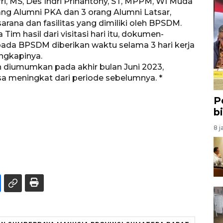
ri, MS, Des Indri Prihantony, ST, MPPM, WI Muda
orang Alumni PKA dan 3 orang Alumni Latsar,
rana dan fasilitas yang dimiliki oleh BPSDM.
im hasil dari visitasi hari itu, dokumen-
ada BPSDM diberikan waktu selama 3 hari kerja
ngkapinya.
an diumumkan pada akhir bulan Juni 2023,
bisa meningkat dari periode sebelumnya. *
P
b
8 j