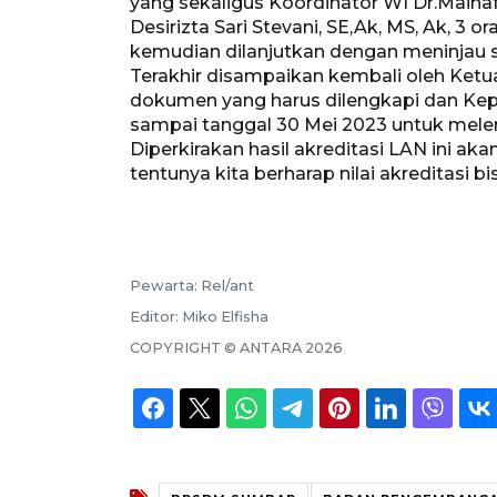
yang sekaligus Koordinator WI Dr.Maihaf
Desirizta Sari Stevani, SE,Ak, MS, Ak, 3 
kemudian dilanjutkan dengan meninjau sa
Terakhir disampaikan kembali oleh Ketua T
dokumen yang harus dilengkapi dan Kep
sampai tanggal 30 Mei 2023 untuk mele
Diperkirakan hasil akreditasi LAN ini ak
tentunya kita berharap nilai akreditasi 
Pewarta:
Rel/ant
Editor:
Miko Elfisha
COPYRIGHT ©
ANTARA
2026