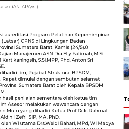
itasi. (ANTARA/ist)
asi akreditasi Program Pelatihan Kepemimpinan
r (Latsar) CPNS di Lingkungan Badan
insi Sumatera Barat, Kamis (24/5).0
ajian Manajemen ASN Dra.Elly Fatimah, M.Si,
Kartikaningsih, S.Si.MPP, Phd, Anton Sri
SE.
 dihadiri tim, Pejabat Struktural BPSDM,
. Rapat dimulai dengan sambutan selamat
Provinsi Sumatera Barat oleh Kepala BPSDM
MM.
hasil penilaian sementara oleh ketua tim
T
, Tim Asesor melakukan wawancara dengan
n Mutu yang dihadiri Ketua Prof.Dr.Ir. Rahmat
idinil Zefri, SIP, MA, PhD.
 oleh WI utama Drs.Weldi Bahari, MPd, WI Madya