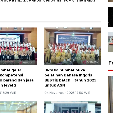
N SUMBERDAYA MANUSIA PROVINSI SUMATERA BARAT
F
mbar gelar
BPSDM Sumbar buka
 kompetensi
pelatihan Bahasa Inggris
 barang dan jasa
BESTiE batch II tahun 2025
h level 2
untuk ASN
6 16:29 WIB
04 November 2025 19:50 WIB
Penyelesaian pembentukan