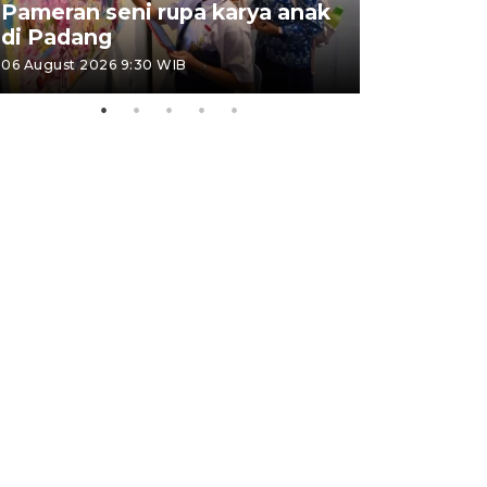
Pameran seni rupa karya anak
Dampak b
di Padang
Padang
06 August 2026 9:30 WIB
05 August 202