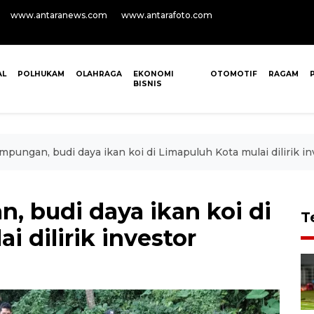
www.antaranews.com
www.antarafoto.com
AL
POLHUKAM
OLAHRAGA
EKONOMI
OTOMOTIF
RAGAM
BISNIS
pungan, budi daya ikan koi di Limapuluh Kota mulai dilirik in
, budi daya ikan koi di
T
 dilirik investor