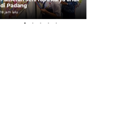
di Padang
Padang
18 jam lalu
05 August 202