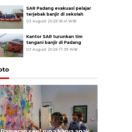
SAR Padang evakuasi pelajar
terjebak banjir di sekolah
03 August 2026 18:41 WIB
Kantor SAR turunkan tim
tangani banjir di Padang
03 August 2026 17:39 WIB
oto
Pameran seni rupa karya anak
Dampak b