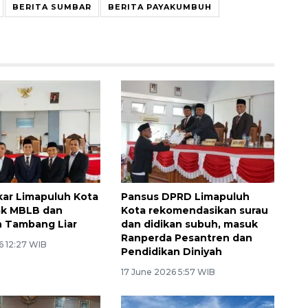
BERITA SUMBAR
BERITA PAYAKUMBUH
lkar Limapuluh Kota
Pansus DPRD Limapuluh
ak MBLB dan
Kota rekomendasikan surau
n Tambang Liar
dan didikan subuh, masuk
Ranperda Pesantren dan
6 12:27 WIB
Pendidikan Diniyah
17 June 2026 5:57 WIB