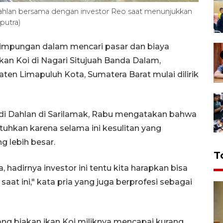
 Dahlan bersama dengan investor Reo saat menunjukkan
aputra)
limpungan dalam mencari pasar dan biaya
 ikan Koi di Nagari Situjuah Banda Dalam,
ten Limapuluh Kota, Sumatera Barat mulai dilirik
yadi Dahlan di Sarilamak, Rabu mengatakan bahwa
uhkan karena selama ini kesulitan yang
g lebih besar.
T
a, hadirnya investor ini tentu kita harapkan bisa
aat ini," kata pria yang juga berprofesi sebagai
g biakan ikan Koi miliknya mencapai kurang