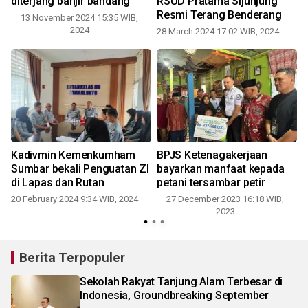
diterjang banjir bandang
RSUD Pratama Sijunjung
Resmi Terang Benderang
13 November 2024 15:35 WIB,
2024
28 March 2024 17:02 WIB, 2024
0
a
Kadivmin Kemenkumham
BPJS Ketenagakerjaan
Sumbar bekali Penguatan ZI
bayarkan manfaat kepada
di Lapas dan Rutan
petani tersambar petir
20 February 2024 9:34 WIB, 2024
27 December 2023 16:18 WIB,
2023
Berita Terpopuler
Sekolah Rakyat Tanjung Alam Terbesar di
Indonesia, Groundbreaking September