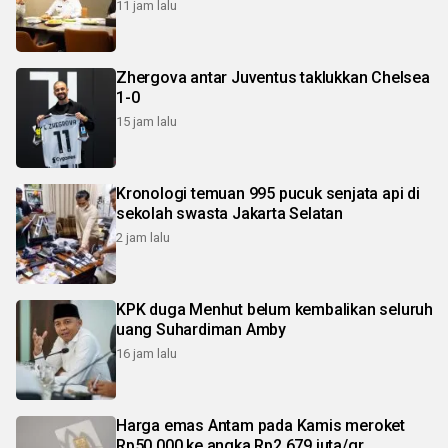
11 jam lalu
Zhergova antar Juventus taklukkan Chelsea
1-0
15 jam lalu
Kronologi temuan 995 pucuk senjata api di
sekolah swasta Jakarta Selatan
2 jam lalu
KPK duga Menhut belum kembalikan seluruh
uang Suhardiman Amby
16 jam lalu
Harga emas Antam pada Kamis meroket
Rp50.000 ke angka Rp2,679 juta/gr