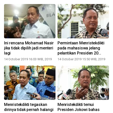
i
Ini rencana Mohamad Nasir
Permintaan Menristekdikti
jika tidak dipilih jadi menteri
pada mahasiswa jelang
lagi
pelantikan Presiden 20
Oktober
14 October 2019 16:03 WIB, 2019
14 October 2019 15:50 WIB, 2019
a
Menristekdikti tegaskan
Menristekdikti temui
dirinya tidak pernah halangi
Presiden Jokowi bahas