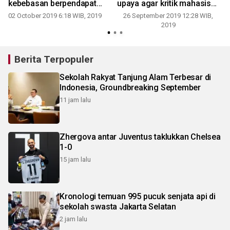
kebebasan berpendapat
upaya agar kritik mahasiswa
mahasiswa
disampaikan tanpa tindakan
02 October 2019 6:18 WIB, 2019
26 September 2019 12:28 WIB,
anarkis
2019
Berita Terpopuler
Sekolah Rakyat Tanjung Alam Terbesar di
Indonesia, Groundbreaking September
11 jam lalu
Zhergova antar Juventus taklukkan Chelsea
1-0
15 jam lalu
Kronologi temuan 995 pucuk senjata api di
sekolah swasta Jakarta Selatan
2 jam lalu