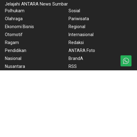
Jelajahi ANTARA News Sumbar
Polhukam
Sosial
Olahraga
Pariwisata
Ekonomi Bisnis
Regional
Otomotif
Internasional
Ragam
Redaksi
Pendidikan
ANTARA Foto
Nasional
BrandA
Nusantara
RSS
Foto
Video
Ketentuan Penggunaan
Kebijakan Cookie
Kebijakan Privasi
Pedoman Media Siber