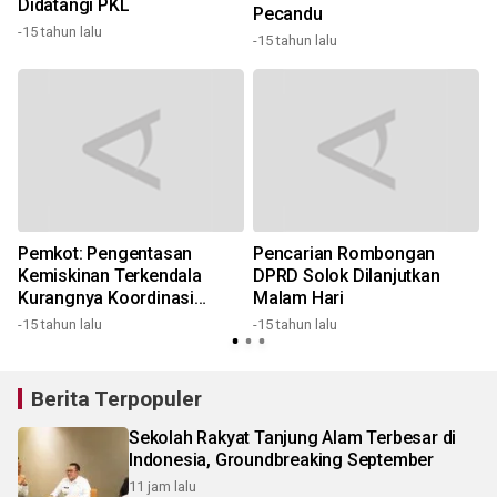
Didatangi PKL
Pecandu
-15 tahun lalu
-
-15 tahun lalu
Pemkot: Pengentasan
Pencarian Rombongan
Kemiskinan Terkendala
DPRD Solok Dilanjutkan
Kurangnya Koordinasi
Malam Hari
1
Antar-Instansi
-15 tahun lalu
-15 tahun lalu
Berita Terpopuler
Sekolah Rakyat Tanjung Alam Terbesar di
Indonesia, Groundbreaking September
11 jam lalu