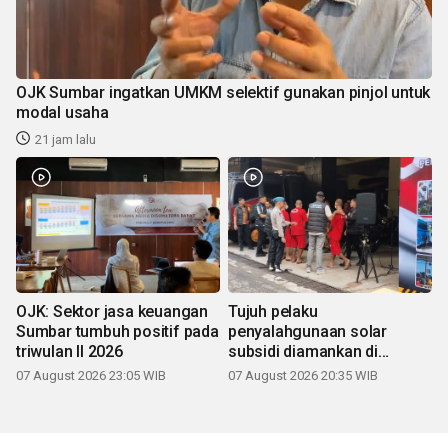
OJK Sumbar ingatkan UMKM selektif gunakan pinjol untuk
modal usaha
21 jam lalu
OJK: Sektor jasa keuangan
Tujuh pelaku
Sumbar tumbuh positif pada
penyalahgunaan solar
triwulan II 2026
subsidi diamankan di
Sumbar
07 August 2026 23:05 WIB
07 August 2026 20:35 WIB