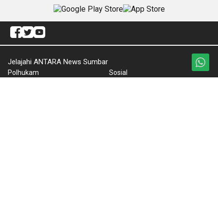
Jelajahi ANTARA News Sumbar
Polhukam
Sosial
Olahraga
Pariwisata
Ekonomi Bisnis
Regional
Otomotif
Internasional
Ragam
Redaksi
Pendidikan
ANTARA Foto
Nasional
BrandA
Nusantara
RSS
Foto
Video