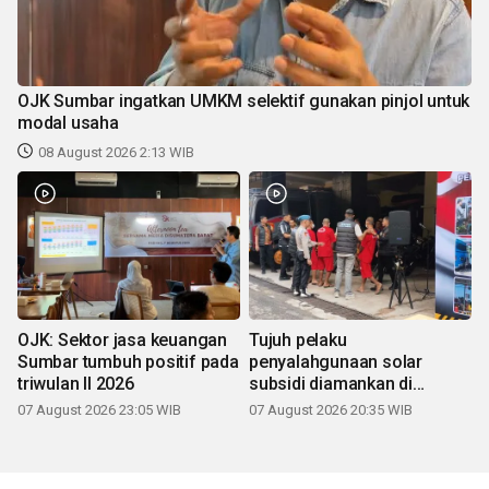
OJK Sumbar ingatkan UMKM selektif gunakan pinjol untuk
modal usaha
08 August 2026 2:13 WIB
OJK: Sektor jasa keuangan
Tujuh pelaku
Sumbar tumbuh positif pada
penyalahgunaan solar
triwulan II 2026
subsidi diamankan di
Sumbar
07 August 2026 23:05 WIB
07 August 2026 20:35 WIB