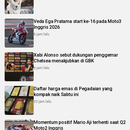
Veda Ega Pratama start ke-16 pada Moto3
Inggris 2026
6 jam lalu
Xabi Alonso sebut dukungan penggemar
Chelsea menakjubkan di GBK
6 jam lalu
Daftar harga emas di Pegadaian yang
kompak naik Sabtu ini
23 jam lalu
Momentum positif Mario Aji terhenti saat Q2
Moto2 Inggris