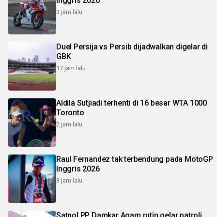
Inggris 2026
3 jam lalu
Duel Persija vs Persib dijadwalkan digelar di
GBK
17 jam lalu
Aldila Sutjiadi terhenti di 16 besar WTA 1000
Toronto
2 jam lalu
Raul Fernandez tak terbendung pada MotoGP
Inggris 2026
3 jam lalu
Satpol PP Damkar Agam rutin gelar patroli