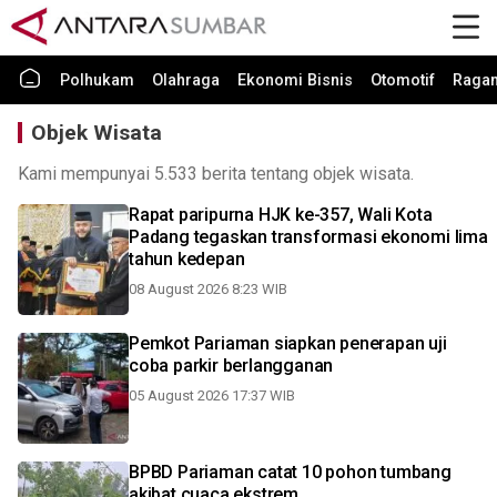
Polhukam
Olahraga
Ekonomi Bisnis
Otomotif
Raga
Objek Wisata
Kami mempunyai 5.533 berita tentang objek wisata.
Rapat paripurna HJK ke-357, Wali Kota
Padang tegaskan transformasi ekonomi lima
tahun kedepan
08 August 2026 8:23 WIB
Pemkot Pariaman siapkan penerapan uji
coba parkir berlangganan
05 August 2026 17:37 WIB
BPBD Pariaman catat 10 pohon tumbang
akibat cuaca ekstrem