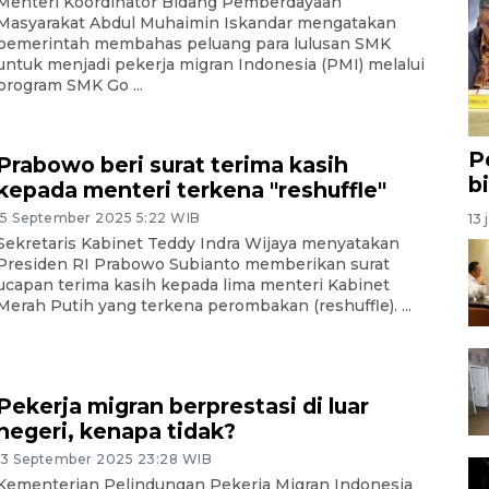
Menteri Koordinator Bidang Pemberdayaan
Masyarakat Abdul Muhaimin Iskandar mengatakan
pemerintah membahas peluang para lulusan SMK
untuk menjadi pekerja migran Indonesia (PMI) melalui
program SMK Go ...
P
Prabowo beri surat terima kasih
b
kepada menteri terkena "reshuffle"
15 September 2025 5:22 WIB
13 
Sekretaris Kabinet Teddy Indra Wijaya menyatakan
Presiden RI Prabowo Subianto memberikan surat
ucapan terima kasih kepada lima menteri Kabinet
Merah Putih yang terkena perombakan (reshuffle). ...
Pekerja migran berprestasi di luar
negeri, kenapa tidak?
13 September 2025 23:28 WIB
Kementerian Pelindungan Pekerja Migran Indonesia