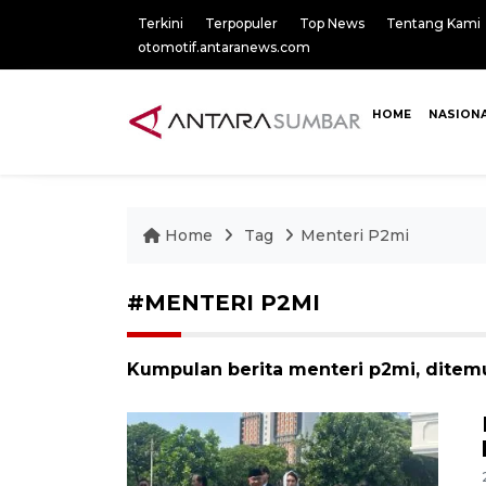
Terkini
Terpopuler
Top News
Tentang Kami
otomotif.antaranews.com
HOME
NASION
Home
Tag
Menteri P2mi
#MENTERI P2MI
Kumpulan berita menteri p2mi, ditemu