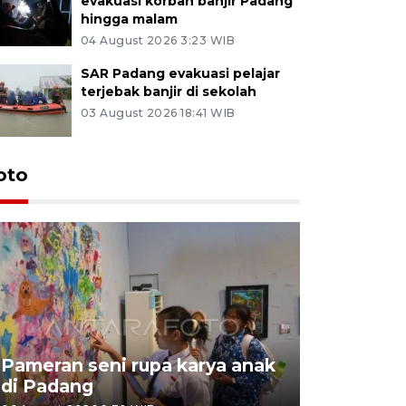
evakuasi korban banjir Padang
hingga malam
04 August 2026 3:23 WIB
SAR Padang evakuasi pelajar
terjebak banjir di sekolah
03 August 2026 18:41 WIB
oto
Pameran seni rupa karya anak
Dampak b
di Padang
Padang