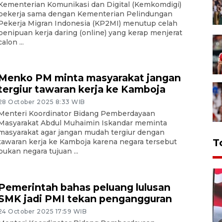
Kementerian Komunikasi dan Digital (Kemkomdigi)
bekerja sama dengan Kementerian Pelindungan
Pekerja Migran Indonesia (KP2MI) menutup celah
penipuan kerja daring (online) yang kerap menjerat
calon ...
Menko PM minta masyarakat jangan
tergiur tawaran kerja ke Kamboja
28 October 2025 8:33 WIB
Menteri Koordinator Bidang Pemberdayaan
Masyarakat Abdul Muhaimin Iskandar meminta
masyarakat agar jangan mudah tergiur dengan
T
tawaran kerja ke Kamboja karena negara tersebut
bukan negara tujuan ...
Pemerintah bahas peluang lulusan
SMK jadi PMI tekan pengangguran
24 October 2025 17:59 WIB