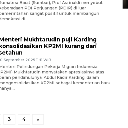
05 August 2026 10:33 WIB
Sumatera Barat (Sumbar), Prof Asrinaldi menyebut
keberadaan PDI Perjuangan (PDIP) di luar
pemerintahan sangat positif untuk membangun
demokrasi di ...
Menteri Mukhtarudin puji Karding
konsolidasikan KP2MI kurang dari
setahun
10 September 2025 11:11 WIB
Menteri Pelindungan Pekerja Migran Indonesia
(P2MI) Mukhtarudin menyatakan apresiasinya atas
peran pendahulunya, Abdul Kadir Karding, dalam
mengonsolidasikan KP2MI sebagai kementerian baru
hanya ...
3
4
»