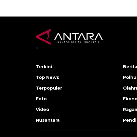
>
Terkini
Berit
Top News
Polh
Terpopuler
Olahr
Foto
Ekono
Video
Raga
Nusantara
Pendi