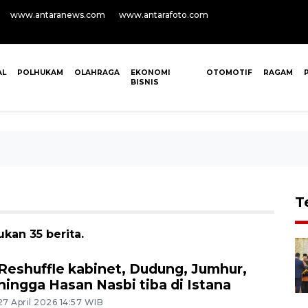
www.antaranews.com
www.antarafoto.com
AL
POLHUKAM
OLAHRAGA
EKONOMI
OTOMOTIF
RAGAM
BISNIS
T
kan 35 berita.
Reshuffle kabinet, Dudung, Jumhur,
hingga Hasan Nasbi tiba di Istana
27 April 2026 14:57 WIB