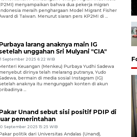
(P2MI) menyampaikan bahwa dua pekerja migran
Indonesia meraih penghargaan Model Migrant Fisher
Award di Taiwan. Menurut siaran pers KP2MI di ...
Purbaya larang anaknya main IG
setelah unggahan Sri Mulyani "CIA"
F
11 September 2025 6:22 WIB
Menteri Keuangan (Menkeu) Purbaya Yudhi Sadewa
menyebut dirinya telah melarang putranya, Yudo
Sadewa, bermain di media sosial Instagram (IG)
setelah anaknya itu mengunggah konten di akun
pribadinya ...
Pakar Unand sebut sisi positif PDIP di
Penyelesaian pembentukan
luar pemerintahan
Kopdes Merah Putih di
10 September 2025 15:25 WIB
Sumbar
Pakar politik dari Universitas Andalas (Unand),