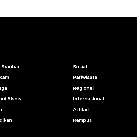
a Sumbar
Sosial
ukam
Pariwisata
aga
Regional
mi Bisnis
Internasional
m
Artikel
dikan
Kampus