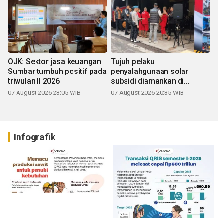
OJK: Sektor jasa keuangan
Tujuh pelaku
Sumbar tumbuh positif pada
penyalahgunaan solar
triwulan II 2026
subsidi diamankan di
Sumbar
07 August 2026 23:05 WIB
07 August 2026 20:35 WIB
Infografik