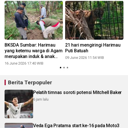
BKSDA Sumbar: Harimau
21 hari mengiringi Harimau
n
yang ketemu warga di Agam
Puti Batuah
merupakan induk & anak
09 June 2026 11:54 WIB
(Video)
16 June 2026 17:40 WIB
Berita Terpopuler
Pelatih timnas soroti potensi Mitchell Baker
6 jam lalu
Veda Ega Pratama start ke-16 pada Moto3