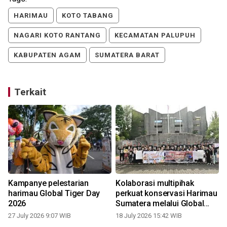
HARIMAU
KOTO TABANG
NAGARI KOTO RANTANG
KECAMATAN PALUPUH
KABUPATEN AGAM
SUMATERA BARAT
Terkait
Kampanye pelestarian
Kolaborasi multipihak
harimau Global Tiger Day
perkuat konservasi Harimau
2026
Sumatera melalui Global
Tiger Day 2026
27 July 2026 9:07 WIB
18 July 2026 15:42 WIB