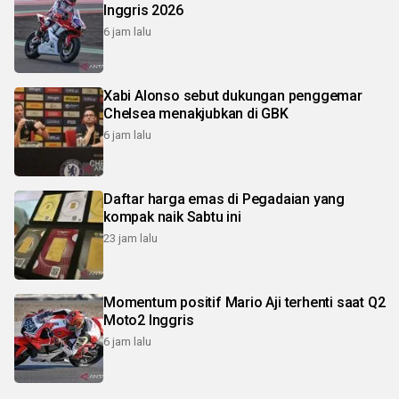
Inggris 2026
6 jam lalu
Xabi Alonso sebut dukungan penggemar
Chelsea menakjubkan di GBK
6 jam lalu
Daftar harga emas di Pegadaian yang
kompak naik Sabtu ini
23 jam lalu
Momentum positif Mario Aji terhenti saat Q2
Moto2 Inggris
6 jam lalu