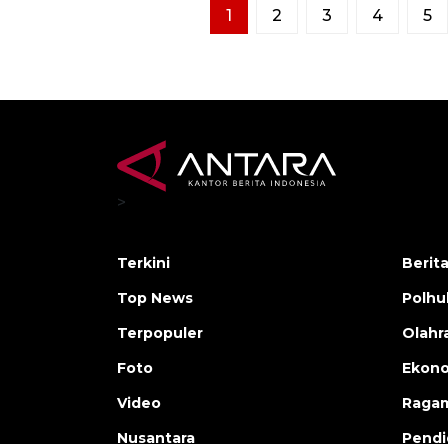
1
2
3
4
5
>
Terkini
Berit
Top News
Polh
Terpopuler
Olahr
Foto
Ekono
Video
Raga
Nusantara
Pendi