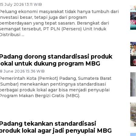
25 July 2026 13:11 WIB
Peluang ekonomi masyarakat tidak hanya tumbuh dari
investasi besar, tetapi juga dari program
pemberdayaan yang tepat sasaran. Berangkat dari
semangat tersebut, PT PLN (Persero) Unit Induk
Distribusi ...
Padang dorong standardisasi produk
lokal untuk dukung program MBG
18 June 2026 15:36 WIB
Pemerintah Kota (Pemkot) Padang, Sumatera Barat
(Sumbar) menekankan pentingnya standardisasi
berbagai produk lokal agar bisa menjadi penyuplai
Program Makan Bergizi Gratis (MBG).
Padang tekankan standardisasi
produk lokal agar jadi penyuplai MBG