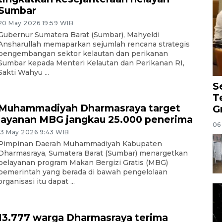
Sumbar
20 May 2026 19:59 WIB
Gubernur Sumatera Barat (Sumbar), Mahyeldi
Ansharullah memaparkan sejumlah rencana strategis
pengembangan sektor kelautan dan perikanan
Sumbar kepada Menteri Kelautan dan Perikanan RI,
Sakti Wahyu ...
S
T
Muhammadiyah Dharmasraya target
G
layanan MBG jangkau 25.000 penerima
06
13 May 2026 9:43 WIB
Pimpinan Daerah Muhammadiyah Kabupaten
Dharmasraya, Sumatera Barat (Sumbar) menargetkan
pelayanan program Makan Bergizi Gratis (MBG)
pemerintah yang berada di bawah pengelolaan
organisasi itu dapat ...
13.777 warga Dharmasraya terima