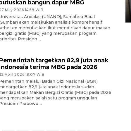
Kopdes Merah Putih di
putuskan bangun dapur MBG
Sumbar
07 May 2026 14:59 WIB
05 August 2026 10:33 WIB
Universitas Andalas (UNAND), Sumatera Barat
(Sumbar) akan melakukan analisis komprehensif
sebelum memutuskan ikut mendirikan dapur makan
bergizi gratis (MBG) yang merupakan program
prioritas Presiden ...
Pemerintah targetkan 82,9 juta anak
Indonesia terima MBG pada 2026
22 April 2026 18:07 WIB
Pemerintah melalui Badan Gizi Nasional (BGN)
menargetkan 82,9 juta anak Indonesia sudah
mendapatkan Makan Bergizi Gratis (MBG) pada 2026
yang merupakan salah satu program unggulan
Presiden Prabowo ...