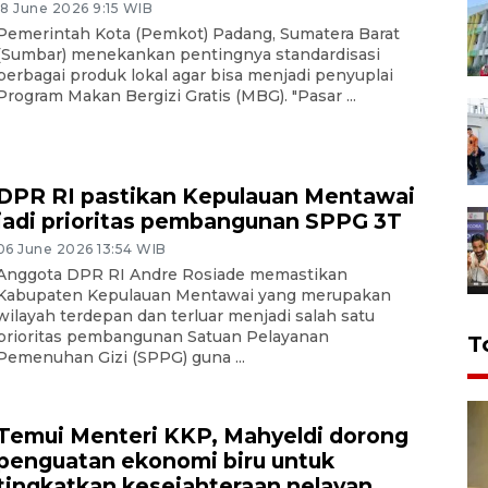
18 June 2026 9:15 WIB
Pemerintah Kota (Pemkot) Padang, Sumatera Barat
(Sumbar) menekankan pentingnya standardisasi
berbagai produk lokal agar bisa menjadi penyuplai
Program Makan Bergizi Gratis (MBG). "Pasar ...
DPR RI pastikan Kepulauan Mentawai
jadi prioritas pembangunan SPPG 3T
06 June 2026 13:54 WIB
Anggota DPR RI Andre Rosiade memastikan
Kabupaten Kepulauan Mentawai yang merupakan
wilayah terdepan dan terluar menjadi salah satu
prioritas pembangunan Satuan Pelayanan
T
Pemenuhan Gizi (SPPG) guna ...
Temui Menteri KKP, Mahyeldi dorong
penguatan ekonomi biru untuk
tingkatkan kesejahteraan nelayan