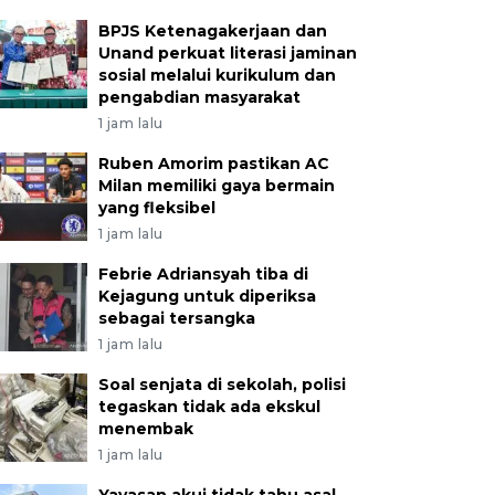
BPJS Ketenagakerjaan dan
Unand perkuat literasi jaminan
sosial melalui kurikulum dan
pengabdian masyarakat
1 jam lalu
Ruben Amorim pastikan AC
Milan memiliki gaya bermain
yang fleksibel
1 jam lalu
Febrie Adriansyah tiba di
Kejagung untuk diperiksa
sebagai tersangka
1 jam lalu
Soal senjata di sekolah, polisi
tegaskan tidak ada ekskul
menembak
1 jam lalu