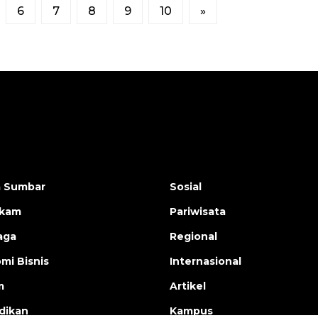
6
7
8
9
10
»
a Sumbar
Sosial
ukam
Pariwisata
aga
Regional
mi Bisnis
Internasional
m
Artikel
dikan
Kampus