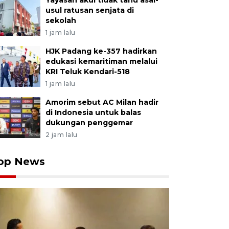
Yayasan akui tidak tahu asal-
usul ratusan senjata di
sekolah
1 jam lalu
HJK Padang ke-357 hadirkan
edukasi kemaritiman melalui
KRI Teluk Kendari-518
1 jam lalu
Amorim sebut AC Milan hadir
di Indonesia untuk balas
dukungan penggemar
2 jam lalu
op News