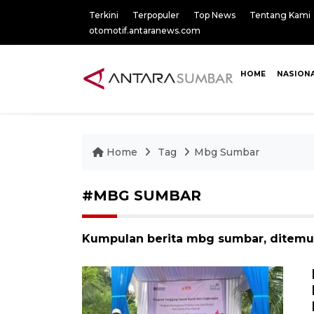
Terkini
Terpopuler
Top News
Tentang Kami
otomotif.antaranews.com
HOME
NASION
Home
Tag
Mbg Sumbar
#MBG SUMBAR
Kumpulan berita mbg sumbar, ditemuk