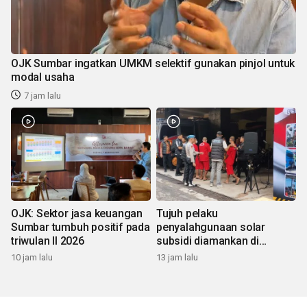
OJK Sumbar ingatkan UMKM selektif gunakan pinjol untuk
modal usaha
7 jam lalu
OJK: Sektor jasa keuangan
Tujuh pelaku
Sumbar tumbuh positif pada
penyalahgunaan solar
triwulan II 2026
subsidi diamankan di
Sumbar
10 jam lalu
13 jam lalu