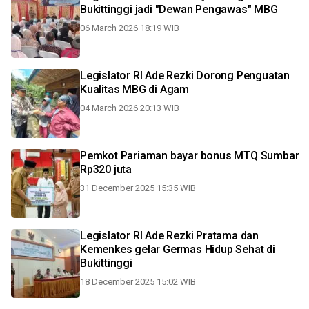
Bukittinggi jadi "Dewan Pengawas" MBG
06 March 2026 18:19 WIB
Legislator RI Ade Rezki Dorong Penguatan
Kualitas MBG di Agam
04 March 2026 20:13 WIB
Pemkot Pariaman bayar bonus MTQ Sumbar
Rp320 juta
31 December 2025 15:35 WIB
Legislator RI Ade Rezki Pratama dan
Kemenkes gelar Germas Hidup Sehat di
Bukittinggi
18 December 2025 15:02 WIB