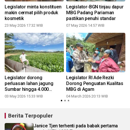
Legislator minta konstituen
Legislator-BGN tinjau dapur
makin cermat pilih produk
MBG Padang Pariaman
kosmetik
pastikan penuhi standar
23 May 2026 17:32 WIB
07 May 2026 14:57 WIB
Legislator dorong
Legislator RI Ade Rezki
perluasan lahan jagung
Dorong Penguatan Kualitas
Sumbar hingga 4.000
MBG di Agam
Hektare di 2026
03 May 2026 15:33 WIB
04 March 2026 20:13 WIB
Berita Terpopuler
Janice Tjen terhenti pada babak pertama