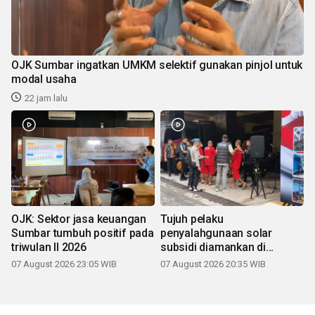
OJK Sumbar ingatkan UMKM selektif gunakan pinjol untuk
modal usaha
22 jam lalu
OJK: Sektor jasa keuangan
Tujuh pelaku
Sumbar tumbuh positif pada
penyalahgunaan solar
triwulan II 2026
subsidi diamankan di
Sumbar
07 August 2026 23:05 WIB
07 August 2026 20:35 WIB