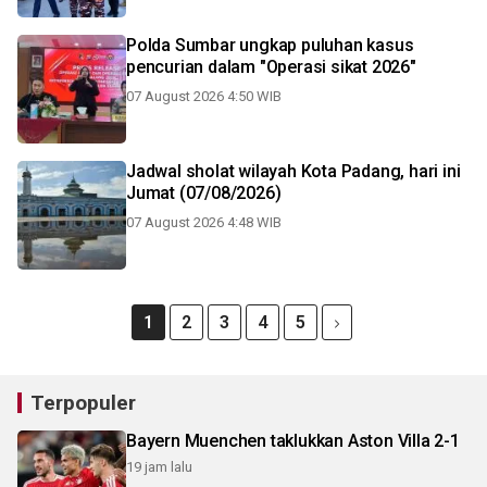
Polda Sumbar ungkap puluhan kasus
pencurian dalam "Operasi sikat 2026"
07 August 2026 4:50 WIB
Jadwal sholat wilayah Kota Padang, hari ini
Jumat (07/08/2026)
07 August 2026 4:48 WIB
1
2
3
4
5
Terpopuler
Bayern Muenchen taklukkan Aston Villa 2-1
19 jam lalu