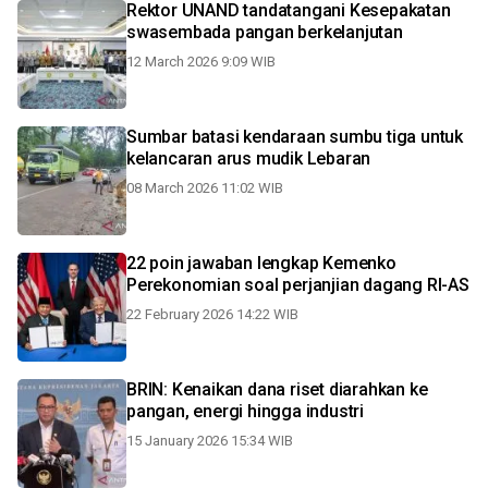
Rektor UNAND tandatangani Kesepakatan
swasembada pangan berkelanjutan
12 March 2026 9:09 WIB
Sumbar batasi kendaraan sumbu tiga untuk
kelancaran arus mudik Lebaran
08 March 2026 11:02 WIB
22 poin jawaban lengkap Kemenko
Perekonomian soal perjanjian dagang RI-AS
22 February 2026 14:22 WIB
BRIN: Kenaikan dana riset diarahkan ke
pangan, energi hingga industri
15 January 2026 15:34 WIB