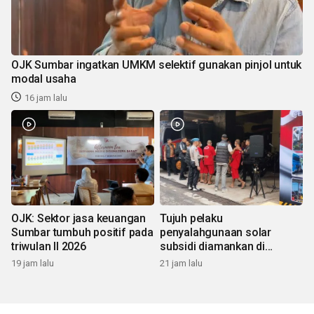
OJK Sumbar ingatkan UMKM selektif gunakan pinjol untuk
modal usaha
16 jam lalu
OJK: Sektor jasa keuangan
Tujuh pelaku
Sumbar tumbuh positif pada
penyalahgunaan solar
triwulan II 2026
subsidi diamankan di
Sumbar
19 jam lalu
21 jam lalu