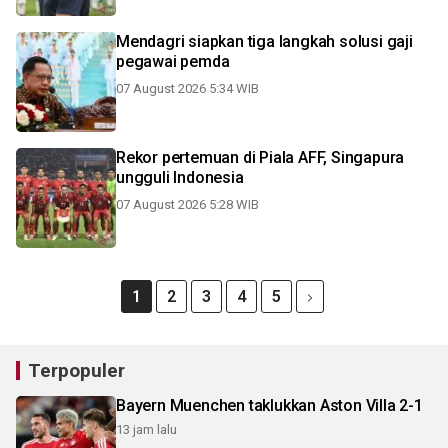
Mendagri siapkan tiga langkah solusi gaji
pegawai pemda
07 August 2026 5:34 WIB
Rekor pertemuan di Piala AFF, Singapura
ungguli Indonesia
07 August 2026 5:28 WIB
1
2
3
4
5
Terpopuler
Bayern Muenchen taklukkan Aston Villa 2-1
13 jam lalu