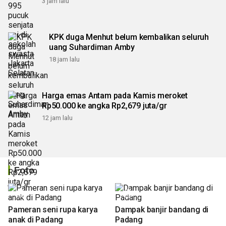
3 jam lalu
KPK duga Menhut belum kembalikan seluruh
uang Suhardiman Amby
18 jam lalu
Harga emas Antam pada Kamis meroket
Rp50.000 ke angka Rp2,679 juta/gr
12 jam lalu
Foto
Pameran seni rupa karya
Dampak banjir bandang di
anak di Padang
Padang