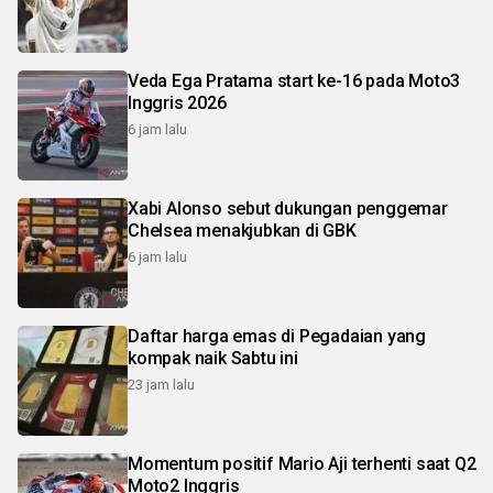
Veda Ega Pratama start ke-16 pada Moto3
Inggris 2026
6 jam lalu
Xabi Alonso sebut dukungan penggemar
Chelsea menakjubkan di GBK
6 jam lalu
Daftar harga emas di Pegadaian yang
kompak naik Sabtu ini
23 jam lalu
Momentum positif Mario Aji terhenti saat Q2
Moto2 Inggris