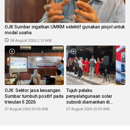
OJK Sumbar ingatkan UMKM selektif gunakan pinjol untuk
modal usaha
08 August 2026 2:13 WIB
OJK: Sektor jasa keuangan
Tujuh pelaku
Sumbar tumbuh positif pada
penyalahgunaan solar
triwulan II 2026
subsidi diamankan di
Sumbar
07 August 2026 23:05 WIB
07 August 2026 20:35 WIB