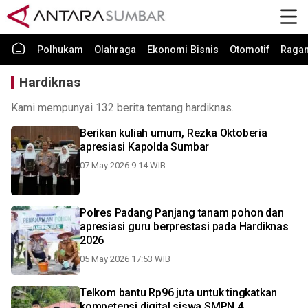
Polhukam
Olahraga
Ekonomi Bisnis
Otomotif
Raga
Hardiknas
Kami mempunyai 132 berita tentang hardiknas.
Berikan kuliah umum, Rezka Oktoberia
apresiasi Kapolda Sumbar
07 May 2026 9:14 WIB
Polres Padang Panjang tanam pohon dan
apresiasi guru berprestasi pada Hardiknas
2026
05 May 2026 17:53 WIB
Telkom bantu Rp96 juta untuk tingkatkan
kompetensi digital siswa SMPN 4