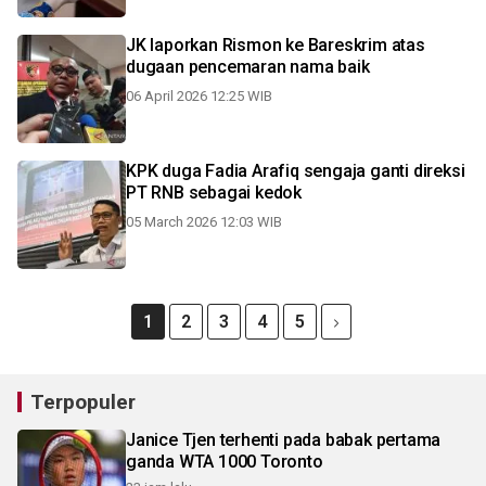
JK laporkan Rismon ke Bareskrim atas
dugaan pencemaran nama baik
06 April 2026 12:25 WIB
KPK duga Fadia Arafiq sengaja ganti direksi
PT RNB sebagai kedok
05 March 2026 12:03 WIB
1
2
3
4
5
Terpopuler
Janice Tjen terhenti pada babak pertama
ganda WTA 1000 Toronto