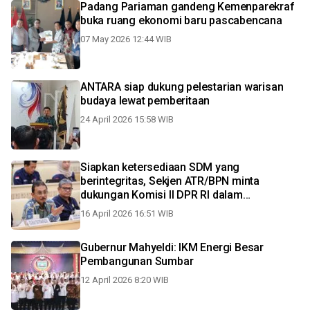
Padang Pariaman gandeng Kemenparekraf
buka ruang ekonomi baru pascabencana
07 May 2026 12:44 WIB
ANTARA siap dukung pelestarian warisan
budaya lewat pemberitaan
24 April 2026 15:58 WIB
Siapkan ketersediaan SDM yang
berintegritas, Sekjen ATR/BPN minta
dukungan Komisi II DPR RI dalam
transformasi STPN
16 April 2026 16:51 WIB
Gubernur Mahyeldi: IKM Energi Besar
Pembangunan Sumbar
12 April 2026 8:20 WIB