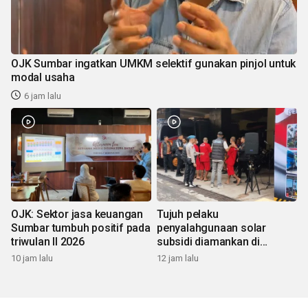
OJK Sumbar ingatkan UMKM selektif gunakan pinjol untuk
modal usaha
6 jam lalu
OJK: Sektor jasa keuangan
Tujuh pelaku
Sumbar tumbuh positif pada
penyalahgunaan solar
triwulan II 2026
subsidi diamankan di
Sumbar
10 jam lalu
12 jam lalu