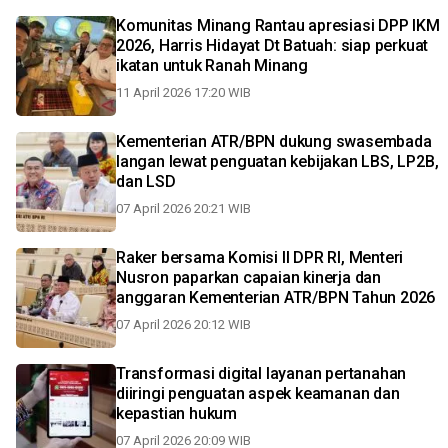
Komunitas Minang Rantau apresiasi DPP IKM
2026, Harris Hidayat Dt Batuah: siap perkuat
ikatan untuk Ranah Minang
11 April 2026 17:20 WIB
Kementerian ATR/BPN dukung swasembada
langan lewat penguatan kebijakan LBS, LP2B,
dan LSD
07 April 2026 20:21 WIB
Raker bersama Komisi II DPR RI, Menteri
Nusron paparkan capaian kinerja dan
anggaran Kementerian ATR/BPN Tahun 2026
07 April 2026 20:12 WIB
Transformasi digital layanan pertanahan
diiringi penguatan aspek keamanan dan
kepastian hukum
07 April 2026 20:09 WIB