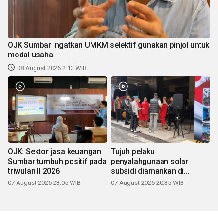
OJK Sumbar ingatkan UMKM selektif gunakan pinjol untuk
modal usaha
08 August 2026 2:13 WIB
OJK: Sektor jasa keuangan
Tujuh pelaku
Sumbar tumbuh positif pada
penyalahgunaan solar
triwulan II 2026
subsidi diamankan di
Sumbar
07 August 2026 23:05 WIB
07 August 2026 20:35 WIB