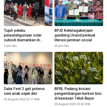
Tujuh pelaku
BPJS Ketenagakerjaan
penyalahgunaan solar
gandeng Unand perkuat
subsidi diamankan di
literasi jaminan sosial
Sumbar
2 jam lalu
20 jam lalu
Saba Fest 3 gali potensi
BPRL Padang Inisiasi
seni anak sejak dini
pengembangan karbon biru
di kawasan Teluk Bayur
05 August 2026 23:17 WIB
05 August 2026 20:42 WIB