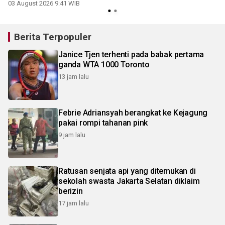
03 August 2026 9:41 WIB
2
Berita Terpopuler
Janice Tjen terhenti pada babak pertama
ganda WTA 1000 Toronto
13 jam lalu
Febrie Adriansyah berangkat ke Kejagung
pakai rompi tahanan pink
9 jam lalu
Ratusan senjata api yang ditemukan di
sekolah swasta Jakarta Selatan diklaim
berizin
17 jam lalu