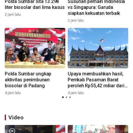
Polda Sumbar sita 13.298
Susunan pemain Indonesia
n
liter biosolar dari lima kasus
vs Singapura: Garuda
siapkan kekuatan terbaik
2 jam lalu
2 jam lalu
5
Polda Sumbar ungkap
Upaya membuahkan hasil,
aktivitas penimbunan
Pemkab Pasaman Barat
biosolar di Padang
peroleh Rp55,42 miliar dari
pemerintah pusat untuk
4 jam lalu
4 jam lalu
5
tambahan penggajian ASN
Video