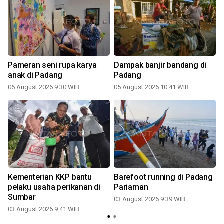
Pameran seni rupa karya
Dampak banjir bandang di
anak di Padang
Padang
06 August 2026 9:30 WIB
05 August 2026 10:41 WIB
Kementerian KKP bantu
Barefoot running di Padang
pelaku usaha perikanan di
Pariaman
Sumbar
03 August 2026 9:39 WIB
03 August 2026 9:41 WIB
2