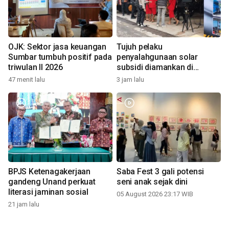
OJK: Sektor jasa keuangan
Tujuh pelaku
Sumbar tumbuh positif pada
penyalahgunaan solar
triwulan II 2026
subsidi diamankan di
Sumbar
47 menit lalu
3 jam lalu
BPJS Ketenagakerjaan
Saba Fest 3 gali potensi
gandeng Unand perkuat
seni anak sejak dini
literasi jaminan sosial
05 August 2026 23:17 WIB
21 jam lalu