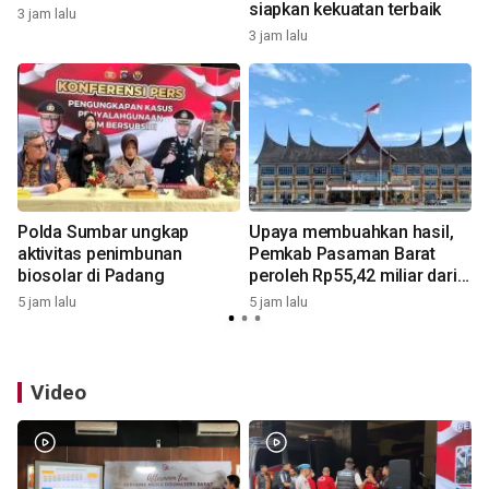
siapkan kekuatan terbaik
3 jam lalu
3 jam lalu
6
Polda Sumbar ungkap
Upaya membuahkan hasil,
aktivitas penimbunan
Pemkab Pasaman Barat
biosolar di Padang
peroleh Rp55,42 miliar dari
pemerintah pusat untuk
5 jam lalu
5 jam lalu
6
tambahan penggajian ASN
Video