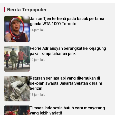
Berita Terpopuler
Janice Tjen terhenti pada babak pertama
ganda WTA 1000 Toronto
14 jam lalu
Febrie Adriansyah berangkat ke Kejagung
pakai rompi tahanan pink
10 jam lalu
Ratusan senjata api yang ditemukan di
sekolah swasta Jakarta Selatan diklaim
berizin
18 jam lalu
Timnas Indonesia butuh cara menyerang
yang lebih variatif