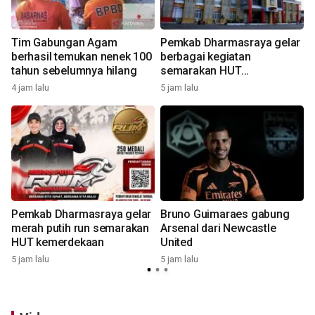
Tim Gabungan Agam
Pemkab Dharmasraya gelar
g
berhasil temukan nenek 100
berbagai kegiatan
tahun sebelumnya hilang
semarakan HUT
kemerdekaan
4 jam lalu
5 jam lalu
5
Pemkab Dharmasraya gelar
Bruno Guimaraes gabung
merah putih run semarakan
Arsenal dari Newcastle
HUT kemerdekaan
United
5 jam lalu
5 jam lalu
7