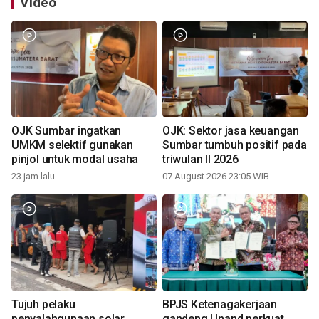
Video
OJK Sumbar ingatkan
OJK: Sektor jasa keuangan
UMKM selektif gunakan
Sumbar tumbuh positif pada
pinjol untuk modal usaha
triwulan II 2026
23 jam lalu
07 August 2026 23:05 WIB
Tujuh pelaku
BPJS Ketenagakerjaan
penyalahgunaan solar
gandeng Unand perkuat