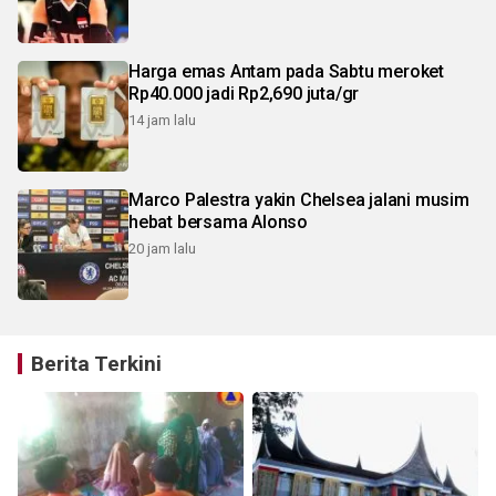
Harga emas Antam pada Sabtu meroket
Rp40.000 jadi Rp2,690 juta/gr
14 jam lalu
Marco Palestra yakin Chelsea jalani musim
hebat bersama Alonso
20 jam lalu
Berita Terkini