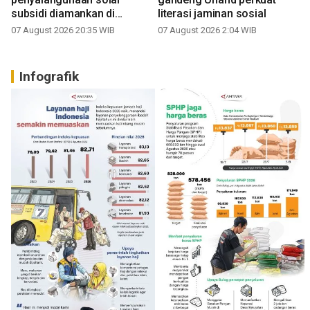
subsidi diamankan di
literasi jaminan sosial
Sumbar
07 August 2026 20:35 WIB
07 August 2026 2:04 WIB
Infografik