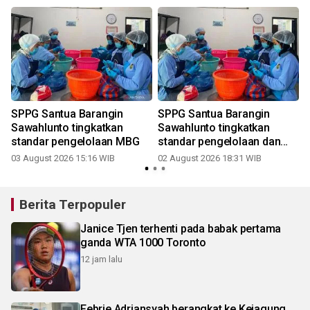
SPPG Santua Barangin
SPPG Santua Barangin
k
Sawahlunto tingkatkan
Sawahlunto tingkatkan
standar pengelolaan MBG
standar pengelolaan dan
2
pelayanan MBG
03 August 2026 15:16 WIB
02 August 2026 18:31 WIB
Berita Terpopuler
Janice Tjen terhenti pada babak pertama
ganda WTA 1000 Toronto
12 jam lalu
Febrie Adriansyah berangkat ke Kejagung