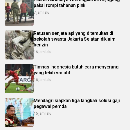
pakai rompi tahanan pink
7 jam lalu
Ratusan senjata api yang ditemukan di
sekolah swasta Jakarta Selatan diklaim
berizin
16 jam lalu
Timnas Indonesia butuh cara menyerang
yang lebih variatif
16 jam lalu
Mendagri siapkan tiga langkah solusi gaji
pegawai pemda
15 jam lalu