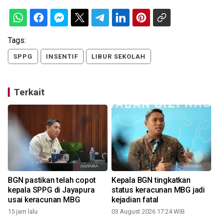
Tags:
SPPG
INSENTIF
LIBUR SEKOLAH
Terkait
BGN pastikan telah copot
Kepala BGN tingkatkan
kepala SPPG di Jayapura
status keracunan MBG jadi
usai keracunan MBG
kejadian fatal
15 jam lalu
03 August 2026 17:24 WIB