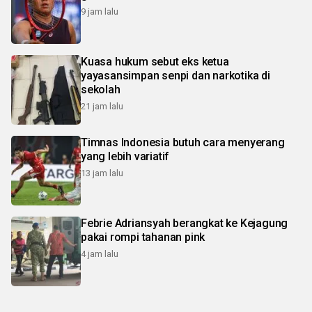
9 jam lalu
Kuasa hukum sebut eks ketua
yayasansimpan senpi dan narkotika di
sekolah
21 jam lalu
Timnas Indonesia butuh cara menyerang
yang lebih variatif
13 jam lalu
Febrie Adriansyah berangkat ke Kejagung
pakai rompi tahanan pink
4 jam lalu