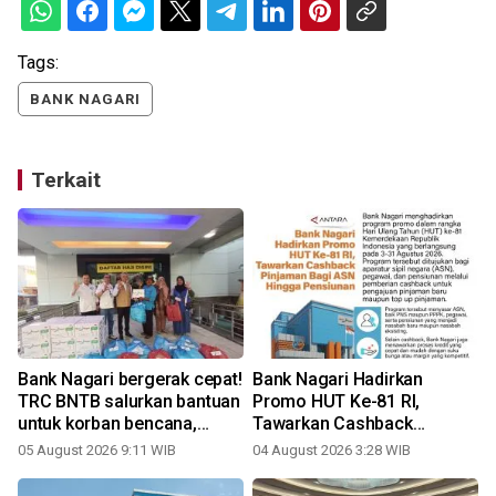
Tags:
BANK NAGARI
Terkait
Bank Nagari bergerak cepat!
Bank Nagari Hadirkan
TRC BNTB salurkan bantuan
Promo HUT Ke-81 RI,
untuk korban bencana,
Tawarkan Cashback
wujud nyata kepedulian
Pinjaman bagi ASN hingga
05 August 2026 9:11 WIB
04 August 2026 3:28 WIB
2
kepada masyarakat
Pensiunan