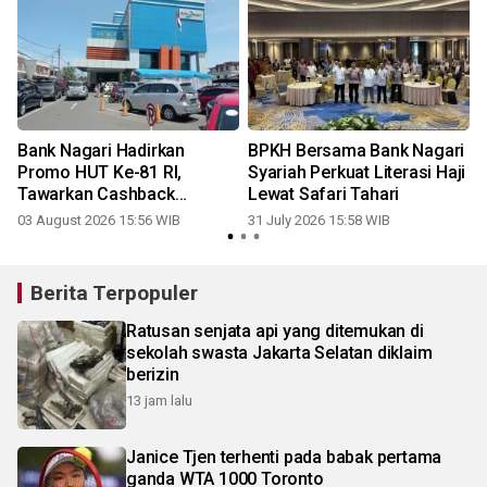
Bank Nagari Hadirkan
BPKH Bersama Bank Nagari
Promo HUT Ke-81 RI,
Syariah Perkuat Literasi Haji
Tawarkan Cashback
Lewat Safari Tahari
Pinjaman bagi ASN hingga
03 August 2026 15:56 WIB
31 July 2026 15:58 WIB
1
Pensiunan
Berita Terpopuler
Ratusan senjata api yang ditemukan di
sekolah swasta Jakarta Selatan diklaim
berizin
13 jam lalu
Janice Tjen terhenti pada babak pertama
ganda WTA 1000 Toronto