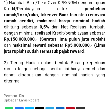
1) Nasabah Baru/Take Over KPR/NGM dengan tujuan
Kredit/Pembiayaan untuk
pembelian
rumah/toko/ruko, takeover Bank lain atau renovasi
rumah sendiri
,
maksimal harga nominal hadiah
dihitung sebesar
0,
5
%
dari Net Realisasi tumbuh,
dengan minimal realisasi Kredit/pembiayaan sebesar
Rp.1
50
.000.000,- (Seratus
lima puluh
juta rupiah)
dan
maksimal reward sebesar
Rp
5
.000.000,- (
Lima
juta rupiah)
sudah termasuk pajak reward
.
2) Tiering Hadiah dalam bentuk Barang keperluan
rumah tangga sebagai berikut ini hanya contoh dan
dapat disesuaikan dengan nominal hadiah yang
diterima.
Pewarta : Rls
Uploader:
Laras Robert