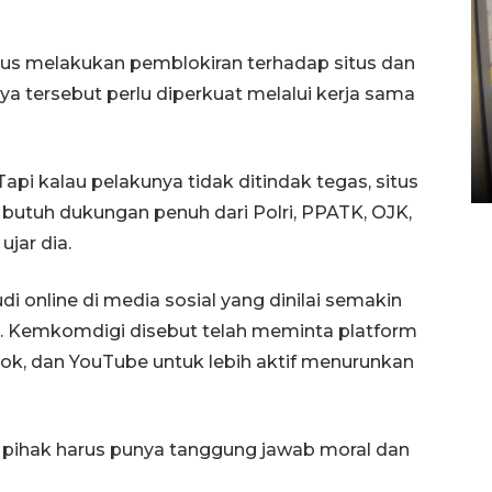
s melakukan pemblokiran terhadap situs dan
Penyelesaian pembentukan
aya tersebut perlu diperkuat melalui kerja sama
Kopdes Merah Putih di
Sumbar
05 August 2026 10:33 WIB
pi kalau pelakunya tidak ditindak tegas, situs
i butuh dukungan penuh dari Polri, PPATK, OJK,
ujar dia.
i online di media sosial yang dinilai semakin
a. Kemkomdigi disebut telah meminta platform
kTok, dan YouTube untuk lebih aktif menurunkan
ua pihak harus punya tanggung jawab moral dan