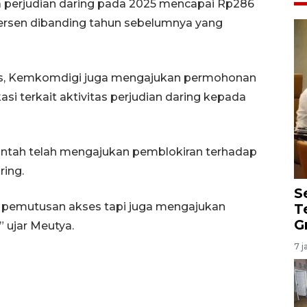
a perjudian daring pada 2025 mencapai Rp286
0 persen dibanding tahun sebelumnya yang
us, Kemkomdigi juga mengajukan permohonan
si terkait aktivitas perjudian daring kepada
ntah telah mengajukan pemblokiran terhadap
ring.
S
an pemutusan akses tapi juga mengajukan
T
G
 ujar Meutya.
7 j