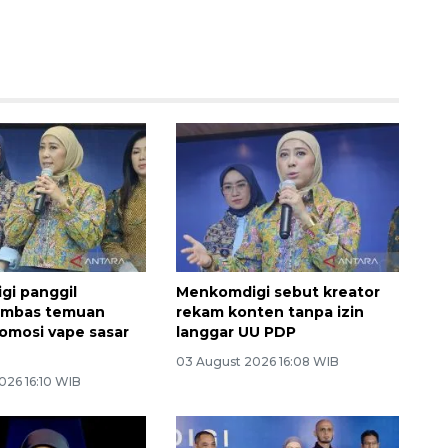
i panggil
Menkomdigi sebut kreator
imbas temuan
rekam konten tanpa izin
omosi vape sasar
langgar UU PDP
03 August 2026 16:08 WIB
026 16:10 WIB