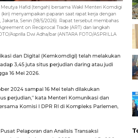
 Meutya Hafid (tengah) bersama Wakil Menteri Komdigi
(kiri) menyampaikan paparan saat rapat kerja dengan
 Jakarta, Senin (18/5/2026). Rapat tersebut membahas
 Agreement on Reciprocal Trade (ART) dan langkah
FOTO/Asprilla Dwi Adha/bar (ANTARA FOTO/ASPRILLA
kasi dan Digital (Kemkomdigi) telah melakukan
ap 3,45 juta situs perjudian daring atau judi
gga 16 Mei 2026.
ber 2024 sampai 16 Mei telah dilakukan
us perjudian,” kata Menteri Komunikasi dan
 bersama Komisi I DPR RI di Kompleks Parlemen,
T
usat Pelaporan dan Analisis Transaksi