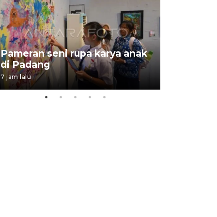
Pameran seni rupa karya anak
Dampak b
di Padang
Padang
7 jam lalu
05 August 202