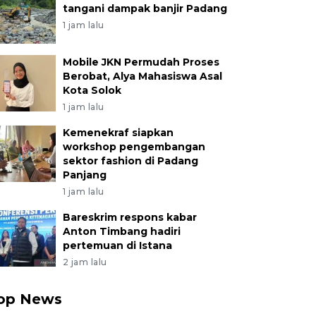
tangani dampak banjir Padang
1 jam lalu
Mobile JKN Permudah Proses
Berobat, Alya Mahasiswa Asal
Kota Solok
1 jam lalu
Kemenekraf siapkan
workshop pengembangan
sektor fashion di Padang
Panjang
1 jam lalu
Bareskrim respons kabar
Anton Timbang hadiri
pertemuan di Istana
2 jam lalu
op News