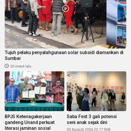
Tujuh pelaku penyalahgunaan solar subsidi diamankan di
Sumbar
36 menit lalu
BPJS Ketenagakerjaan
Saba Fest 3 gali potensi
gandeng Unand perkuat
seni anak sejak dini
literasi jaminan sosial
05 August 2026 23:17 WIB