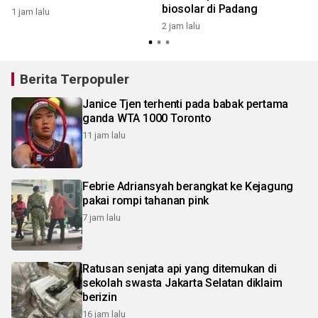
biosolar di Padang
1 jam lalu
2 jam lalu
1
Berita Terpopuler
Janice Tjen terhenti pada babak pertama
ganda WTA 1000 Toronto
11 jam lalu
Febrie Adriansyah berangkat ke Kejagung
pakai rompi tahanan pink
7 jam lalu
Ratusan senjata api yang ditemukan di
sekolah swasta Jakarta Selatan diklaim
berizin
16 jam lalu