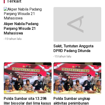
Terkait
Akper Nabila Padang
Panjang Wisuda 21
Mahasiswa
-15 tahun lalu
Sakit, Tuntutan Anggota
DPRD Padang Ditunda
-15 tahun lalu
3
Polda Sumbar sita 13.298
Polda Sumbar ungkap
liter biosolar dari lima kasus
aktivitas penimbunan