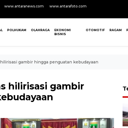
www.antaranews.com
www.antarafoto.com
AL
POLHUKAM
OLAHRAGA
EKONOMI
OTOMOTIF
RAGAM
BISNIS
 hilirisasi gambir hingga penguatan kebudayaan
 hilirisasi gambir
T
kebudayaan