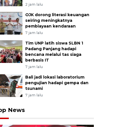
2 jam lalu
OJK dorong literasi keuangan
seiring meningkatnya
pembiayaan kendaraan
7 jam lalu
Tim UNP latih siswa SLBN 1
Padang Panjang hadapi
bencana melalui tas siaga
berbasis IT
7 jam lalu
Bali jadi lokasi laboratorium
pengujian hadapi gempa dan
tsunami
7 jam lalu
op News