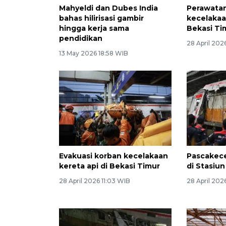
Mahyeldi dan Dubes India
Perawata
bahas hilirisasi gambir
kecelakaa
hingga kerja sama
Bekasi Ti
pendidikan
28 April 202
13 May 2026 18:58 WIB
Evakuasi korban kecelakaan
Pascakece
kereta api di Bekasi Timur
di Stasiu
28 April 2026 11:03 WIB
28 April 202