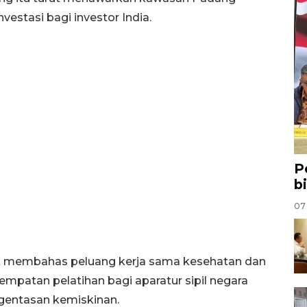
nvestasi bagi investor India.
P
b
07
urut membahas peluang kerja sama kesehatan dan
mpatan pelatihan bagi aparatur sipil negara
gentasan kemiskinan.