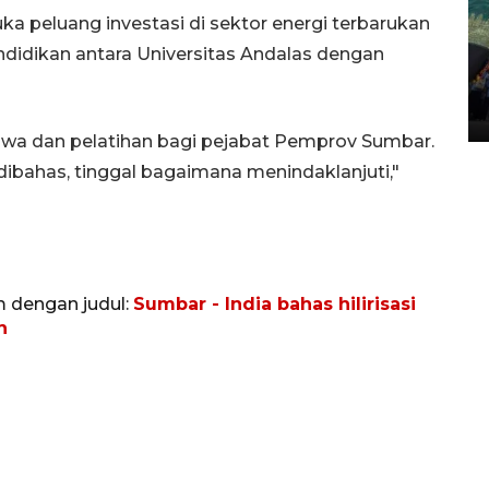
uka peluang investasi di sektor energi terbarukan
didikan antara Universitas Andalas dengan
Penggantian konstruksi jalan
Lintas Sumatera di Sumbar
05 August 2026 10:35 WIB
wa dan pelatihan bagi pejabat Pemprov Sumbar.
ibahas, tinggal bagaimana menindaklanjuti,"
m dengan judul:
Sumbar - India bahas hilirisasi
n