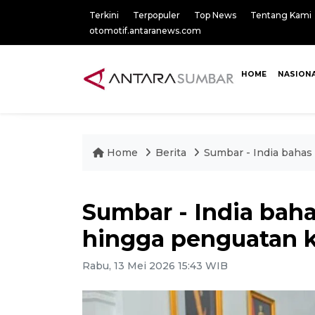
Terkini
Terpopuler
Top News
Tentang Kami
otomotif.antaranews.com
HOME
NASION
Home
Berita
Sumbar - India bahas
Sumbar - India bahas
hingga penguatan 
Rabu, 13 Mei 2026 15:43 WIB