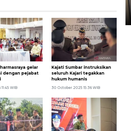
Kopdes Merah Putih di
Sumbar
05 August 2026 10:33 WIB
harmasraya gelar
Kajati Sumbar instruksikan
mi dengan pejabat
seluruh Kajari tegakkan
i
hukum humanis
 11:45 WIB
30 October 2025 15:36 WIB