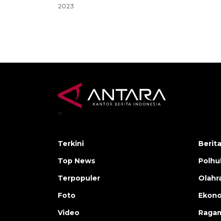
2023
>
Terkini
Berit
Top News
Polh
Terpopuler
Olahr
Foto
Ekono
Video
Raga