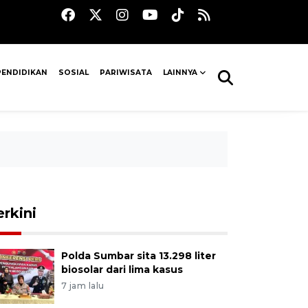
PENDIDIKAN
SOSIAL
PARIWISATA
LAINNYA
erkini
Polda Sumbar sita 13.298 liter
biosolar dari lima kasus
7 jam lalu