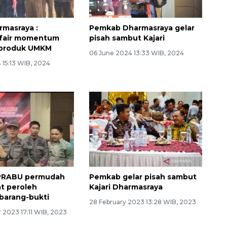
rmasraya :
Pemkab Dharmasraya gelar
 fair momentum
pisah sambut Kajari
 produk UMKM
06 June 2024 13:33 WIB, 2024
 15:13 WIB, 2024
I-PRABU permudah
Pemkab gelar pisah sambut
t peroleh
Kajari Dharmasraya
 barang-bukti
28 February 2023 13:28 WIB, 2023
 2023 17:11 WIB, 2023