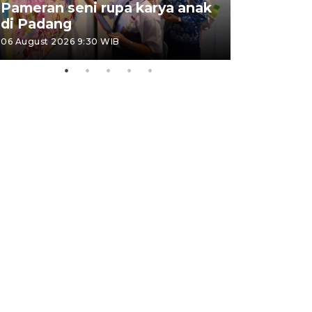
Pameran seni rupa karya anak
Dampak b
di Padang
Padang
06 August 2026 9:30 WIB
05 August 202