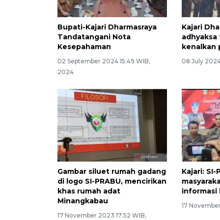
Bupati-Kajari Dharmasraya
Kajari Dha
Tandatangani Nota
adhyaksa
Kesepahaman
kenalkan
02 September 2024 15:49 WIB,
08 July 2024
2024
Gambar siluet rumah gadang
Kajari: S
di logo SI-PRABU, mencirikan
masyaraka
khas rumah adat
informasi
Minangkabau
17 November
17 November 2023 17:52 WIB,