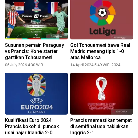
Susunan pemain Paraguay
Gol Tchouameni bawa Real
vs Prancis: Kone starter
Madrid menang tipis 1-0
gantikan Tchouameni
atas Mallorca
05 July 2026 4:30 WIB
14 April 2024 5:49 WIB, 2024
Kualifikasi Euro 2024:
Prancis memastikan tempat
Prancis kokoh di puncak
di semifinal usai taklukkan
usai hajar Irlandia 2-0
Inggris 2-1
1