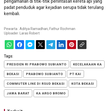
pengamanan di titik-titik perlintasan kereta api yang
padat penduduk agar kejadian serupa tidak terulang
kembali.
Pewarta : Aditya Ramadhan, Fathur Rochman
Uploader:
Laras Robert
Tags:
PRESIDEN RI PRABOWO SUBIANTO
KECELAKAAN KA
BEKASI
PRABOWO SUBIANTO
PT KAI
COMMUTER LINE DI RSUD BEKASI
KOTA BEKASI
JAWA BARAT
KA ARGO BROMO