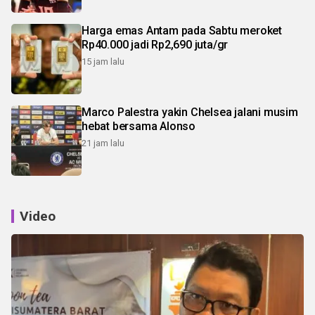
Harga emas Antam pada Sabtu meroket
Rp40.000 jadi Rp2,690 juta/gr
15 jam lalu
Marco Palestra yakin Chelsea jalani musim
hebat bersama Alonso
21 jam lalu
Video