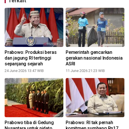
Terkait
Prabowo: Produksi beras
Pemerintah gencarkan
dan jagung RI tertinggi
gerakan nasional Indonesia
sepanjang sejarah
ASRI
24 June 2026 13:47 WIB
11 June 2026 21:23 WIB
Prabowo tiba di Gedung
Prabowo: RI tak pernah
Nusantara untuk pidato
komitmen sumbang Rp17