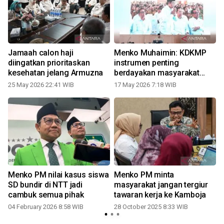
Jamaah calon haji
Menko Muhaimin: KDKMP
diingatkan prioritaskan
instrumen penting
kesehatan jelang Armuzna
berdayakan masyarakat
desa
25 May 2026 22:41 WIB
17 May 2026 7:18 WIB
Menko PM nilai kasus siswa
Menko PM minta
SD bundir di NTT jadi
masyarakat jangan tergiur
cambuk semua pihak
tawaran kerja ke Kamboja
04 February 2026 8:58 WIB
28 October 2025 8:33 WIB
1