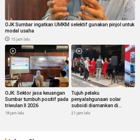
OJK Sumbar ingatkan UMKM selektif gunakan pinjol untuk
modal usaha
15 jam lalu
OJK: Sektor jasa keuangan
Tujuh pelaku
Sumbar tumbuh positif pada
penyalahgunaan solar
triwulan II 2026
subsidi diamankan di
Sumbar
18 jam lalu
21 jam lalu