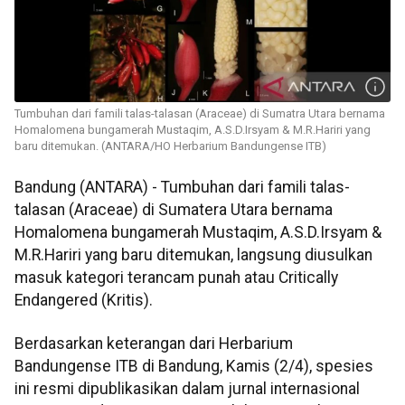
Tumbuhan dari famili talas-talasan (Araceae) di Sumatra Utara bernama
Homalomena bungamerah Mustaqim, A.S.D.Irsyam & M.R.Hariri yang
baru ditemukan. (ANTARA/HO Herbarium Bandungense ITB)
Bandung (ANTARA) - Tumbuhan dari famili talas-
talasan (Araceae) di Sumatera Utara bernama
Homalomena bungamerah Mustaqim, A.S.D.Irsyam &
M.R.Hariri yang baru ditemukan, langsung diusulkan
masuk kategori terancam punah atau Critically
Endangered (Kritis).
Berdasarkan keterangan dari Herbarium
Bandungense ITB di Bandung, Kamis (2/4), spesies
ini resmi dipublikasikan dalam jurnal internasional