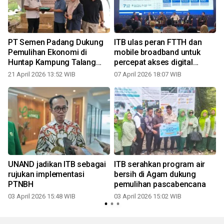
PT Semen Padang Dukung
ITB ulas peran FTTH dan
Pemulihan Ekonomi di
mobile broadband untuk
Huntap Kampung Talang
percepat akses digital
melalui Kolaborasi Program
Indonesia
21 April 2026 13:52 WIB
07 April 2026 18:07 WIB
Pertanian Regeneratif ITB--
Unand
UNAND jadikan ITB sebagai
ITB serahkan program air
rujukan implementasi
bersih di Agam dukung
PTNBH
pemulihan pascabencana
03 April 2026 15:48 WIB
03 April 2026 15:02 WIB