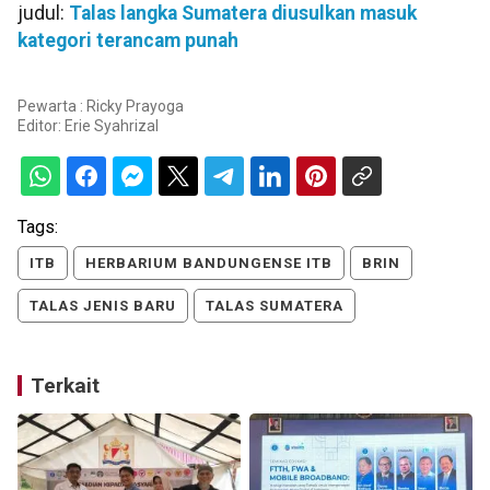
judul:
Talas langka Sumatera diusulkan masuk
kategori terancam punah
Pewarta : Ricky Prayoga
Editor:
Erie Syahrizal
Tags:
ITB
HERBARIUM BANDUNGENSE ITB
BRIN
TALAS JENIS BARU
TALAS SUMATERA
Terkait