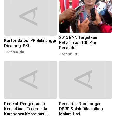
2015 BNN Targetkan
Kantor Satpol PP Bukittinggi
Rehabilitasi 100 Ribu
Didatangi PKL
Pecandu
-15 tahun lalu
-
-15 tahun lalu
Pemkot: Pengentasan
Pencarian Rombongan
Kemiskinan Terkendala
DPRD Solok Dilanjutkan
Kurangnya Koordinasi
Malam Hari
5