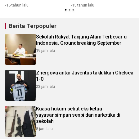
Antar-Instansi
-15 tahun lalu
-15 tahun lalu
Berita Terpopuler
Sekolah Rakyat Tanjung Alam Terbesar di
Indonesia, Groundbreaking September
19 jam lalu
Zhergova antar Juventus taklukkan Chelsea
1-0
23 jam lalu
Kuasa hukum sebut eks ketua
yayasansimpan senpi dan narkotika di
sekolah
8 jam lalu