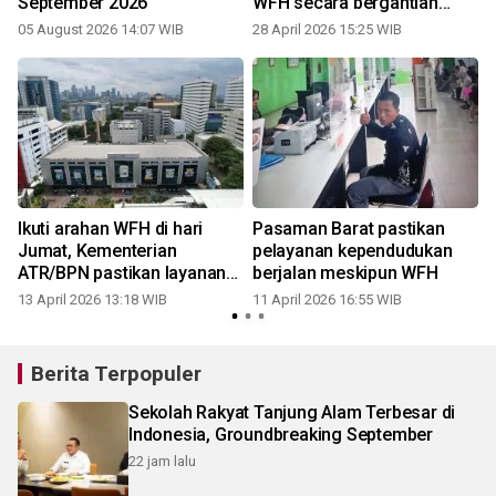
September 2026
WFH secara bergantian
setiap Jumat
05 August 2026 14:07 WIB
28 April 2026 15:25 WIB
1
Ikuti arahan WFH di hari
Pasaman Barat pastikan
Jumat, Kementerian
pelayanan kependudukan
ATR/BPN pastikan layanan
berjalan meskipun WFH
pertanahan tetap berjalan
13 April 2026 13:18 WIB
11 April 2026 16:55 WIB
0
optimal
Berita Terpopuler
Sekolah Rakyat Tanjung Alam Terbesar di
Indonesia, Groundbreaking September
22 jam lalu