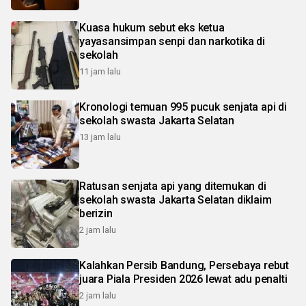
Kuasa hukum sebut eks ketua
yayasansimpan senpi dan narkotika di
sekolah
11 jam lalu
Kronologi temuan 995 pucuk senjata api di
sekolah swasta Jakarta Selatan
13 jam lalu
Ratusan senjata api yang ditemukan di
sekolah swasta Jakarta Selatan diklaim
berizin
2 jam lalu
Kalahkan Persib Bandung, Persebaya rebut
juara Piala Presiden 2026 lewat adu penalti
2 jam lalu