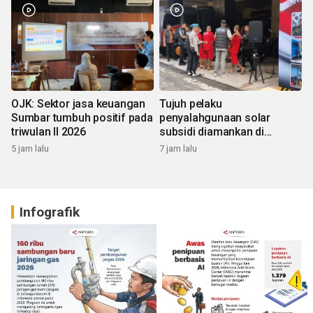
OJK: Sektor jasa keuangan
Tujuh pelaku
Sumbar tumbuh positif pada
penyalahgunaan solar
triwulan II 2026
subsidi diamankan di
Sumbar
5 jam lalu
7 jam lalu
Infografik