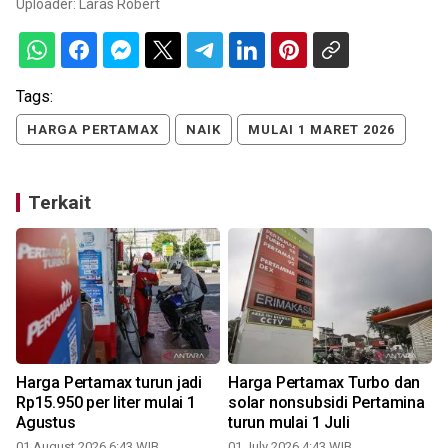
Uploader:
Laras Robert
Tags:
HARGA PERTAMAX
NAIK
MULAI 1 MARET 2026
Terkait
Harga Pertamax turun jadi
Harga Pertamax Turbo dan
Rp15.950 per liter mulai 1
solar nonsubsidi Pertamina
Agustus
turun mulai 1 Juli
01 August 2026 6:43 WIB
01 July 2026 4:43 WIB