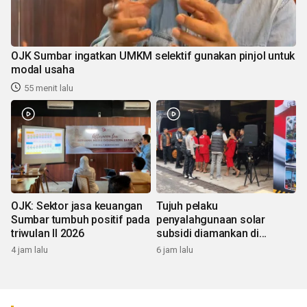
OJK Sumbar ingatkan UMKM selektif gunakan pinjol untuk
modal usaha
55 menit lalu
OJK: Sektor jasa keuangan
Tujuh pelaku
Sumbar tumbuh positif pada
penyalahgunaan solar
triwulan II 2026
subsidi diamankan di
Sumbar
4 jam lalu
6 jam lalu