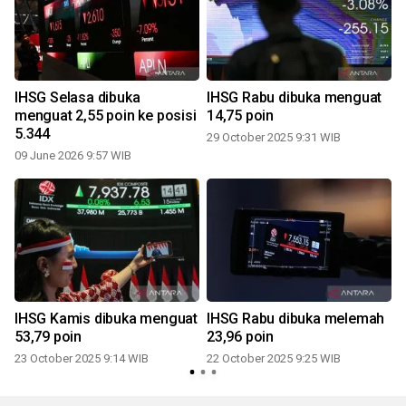
h
IHSG Selasa dibuka
IHSG Rabu dibuka menguat
menguat 2,55 poin ke posisi
14,75 poin
5.344
29 October 2025 9:31 WIB
09 June 2026 9:57 WIB
IHSG Kamis dibuka menguat
IHSG Rabu dibuka melemah
53,79 poin
23,96 poin
23 October 2025 9:14 WIB
22 October 2025 9:25 WIB