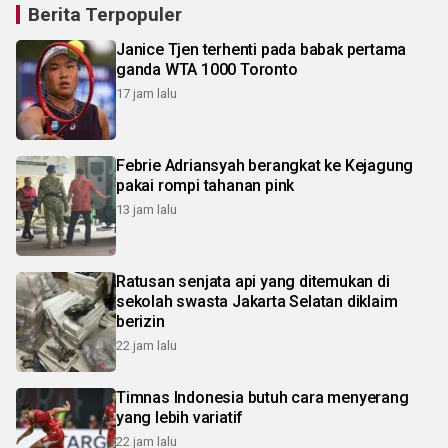
Berita Terpopuler
Janice Tjen terhenti pada babak pertama
ganda WTA 1000 Toronto
17 jam lalu
Febrie Adriansyah berangkat ke Kejagung
pakai rompi tahanan pink
13 jam lalu
Ratusan senjata api yang ditemukan di
sekolah swasta Jakarta Selatan diklaim
berizin
22 jam lalu
Timnas Indonesia butuh cara menyerang
yang lebih variatif
22 jam lalu