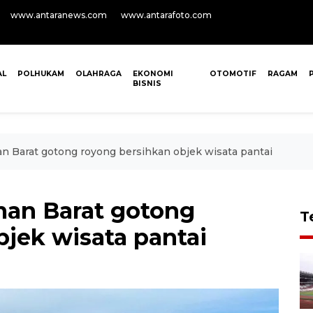
www.antaranews.com
www.antarafoto.com
AL
POLHUKAM
OLAHRAGA
EKONOMI
OTOMOTIF
RAGAM
BISNIS
Barat gotong royong bersihkan objek wisata pantai
an Barat gotong
T
jek wisata pantai