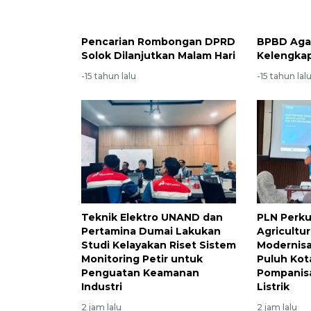
Pencarian Rombongan DPRD
BPBD Aga
Solok Dilanjutkan Malam Hari
Kelengka
-15 tahun lalu
-15 tahun lal
Teknik Elektro UNAND dan
PLN Perku
Pertamina Dumai Lakukan
Agricultu
Studi Kelayakan Riset Sistem
Modernisa
Monitoring Petir untuk
Puluh Ko
Penguatan Keamanan
Pompanisa
Industri
Listrik
2 jam lalu
2 jam lalu