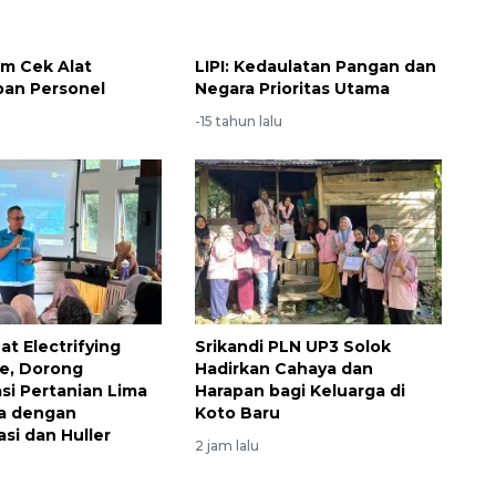
m Cek Alat
LIPI: Kedaulatan Pangan dan
pan Personel
Negara Prioritas Utama
u
-15 tahun lalu
at Electrifying
Srikandi PLN UP3 Solok
re, Dorong
Hadirkan Cahaya dan
si Pertanian Lima
Harapan bagi Keluarga di
ta dengan
Koto Baru
si dan Huller
2 jam lalu