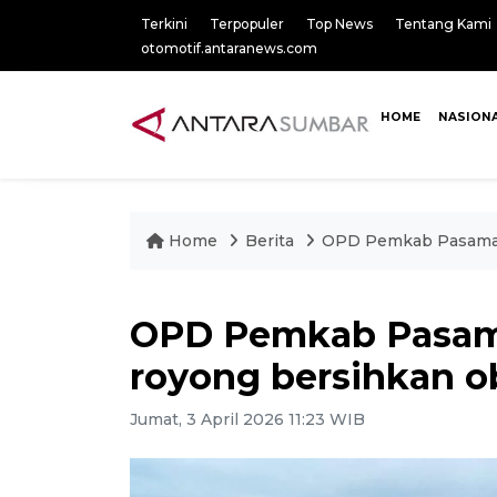
Terkini
Terpopuler
Top News
Tentang Kami
otomotif.antaranews.com
HOME
NASION
Home
Berita
OPD Pemkab Pasaman 
OPD Pemkab Pasam
royong bersihkan ob
Jumat, 3 April 2026 11:23 WIB