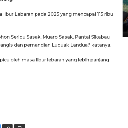
 libur Lebaran pada 2025 yang mencapai 115 ribu
Penggantian konstruksi jalan
Lintas Sumatera di Sumbar
05 August 2026 10:35 WIB
ohon Seribu Sasak, Muaro Sasak, Pantai Sikabau
 Bangis dan pemandian Lubuak Landua," katanya.
ipicu oleh masa libur lebaran yang lebih panjang