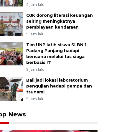
4 jam lalu
OJK dorong literasi keuangan
seiring meningkatnya
pembiayaan kendaraan
9 jam lalu
Tim UNP latih siswa SLBN 1
Padang Panjang hadapi
bencana melalui tas siaga
berbasis IT
9 jam lalu
Bali jadi lokasi laboratorium
pengujian hadapi gempa dan
tsunami
9 jam lalu
op News