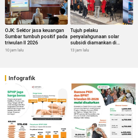
OJK: Sektor jasa keuangan
Tujuh pelaku
Sumbar tumbuh positif pada
penyalahgunaan solar
triwulan II 2026
subsidi diamankan di
Sumbar
10 jam lalu
13 jam lalu
Infografik