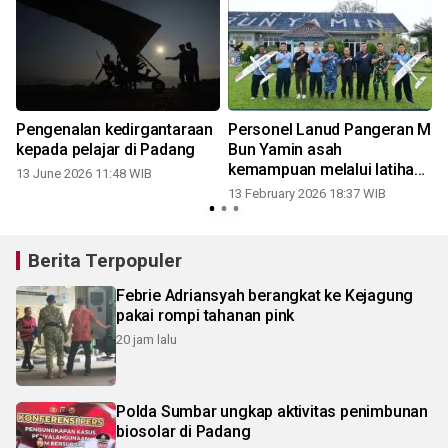
Pengenalan kedirgantaraan
Personel Lanud Pangeran M
kepada pelajar di Padang
Bun Yamin asah
kemampuan melalui latihan
13 June 2026 11:48 WIB
aeromodeling
13 February 2026 18:37 WIB
Berita Terpopuler
Febrie Adriansyah berangkat ke Kejagung
pakai rompi tahanan pink
20 jam lalu
Polda Sumbar ungkap aktivitas penimbunan
biosolar di Padang