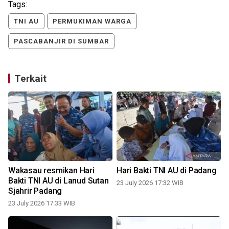
Tags:
TNI AU
PERMUKIMAN WARGA
PASCABANJIR DI SUMBAR
Terkait
Wakasau resmikan Hari
Hari Bakti TNI AU di Padang
Bakti TNI AU di Lanud Sutan
T
23 July 2026 17:32 WIB
Sjahrir Padang
23 July 2026 17:33 WIB