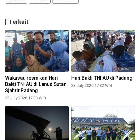
Terkait
Wakasau resmikan Hari
Hari Bakti TNI AU di Padang
Bakti TNI AU di Lanud Sutan
T
23 July 2026 17:32 WIB
Sjahrir Padang
23 July 2026 17:33 WIB