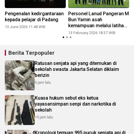
Pengenalan kedirgantaraan
Personel Lanud Pangeran M
kepada pelajar di Padang
Bun Yamin asah
kemampuan melalui latihan
13 June 2026 11:48 WIB
aeromodeling
13 February 2026 18:37 WIB
Berita Terpopuler
Ratusan senjata api yang ditemukan di
sekolah swasta Jakarta Selatan diklaim
berizin
6 jam lalu
Kuasa hukum sebut eks ketua
yayasansimpan senpi dan narkotika di
sekolah
15 jam lalu
Kronologi temuan 995 pucuk senjata api di