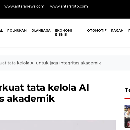
www.antaranews.com
www.antarafoto.com
AL
POLHUKAM
OLAHRAGA
EKONOMI
OTOMOTIF
RAGAM
BISNIS
at tata kelola AI untuk jaga integritas akademik
kuat tata kelola AI
T
as akademik