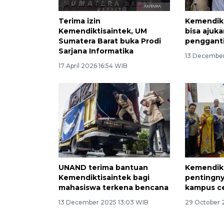
Terima izin
Kemendikt
Kemendiktisaintek, UM
bisa ajuk
Sumatera Barat buka Prodi
penggant
Sarjana Informatika
13 December
17 April 2026 16:54 WIB
UNAND terima bantuan
Kemendikt
Kemendiktisaintek bagi
pentingny
mahasiswa terkena bencana
kampus c
13 December 2025 13:03 WIB
29 October 