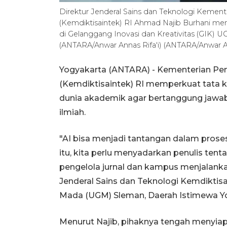
Direktur Jenderal Sains dan Teknologi Kementr
(Kemdiktisaintek) RI Ahmad Najib Burhani me
di Gelanggang Inovasi dan Kreativitas (GIK) UG
(ANTARA/Anwar Annas Rifa'i) (ANTARA/Anwar An
Yogyakarta (ANTARA) - Kementerian Pend
(Kemdiktisaintek) RI memperkuat tata k
dunia akademik agar bertanggung jawab
ilmiah.
"AI bisa menjadi tantangan dalam proses
itu, kita perlu menyadarkan penulis tent
pengelola jurnal dan kampus menjalankan
Jenderal Sains dan Teknologi Kemdiktisa
Mada (UGM) Sleman, Daerah Istimewa Yo
Menurut Najib, pihaknya tengah menyia