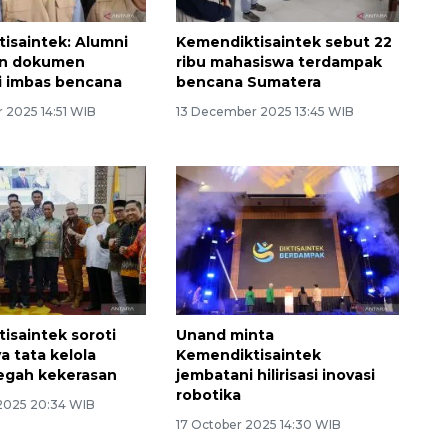
isaintek: Alumni
Kemendiktisaintek sebut 22
an dokumen
ribu mahasiswa terdampak
i imbas bencana
bencana Sumatera
 2025 14:51 WIB
13 December 2025 13:45 WIB
isaintek soroti
Unand minta
a tata kelola
Kemendiktisaintek
egah kekerasan
jembatani hilirisasi inovasi
robotika
2025 20:34 WIB
17 October 2025 14:30 WIB