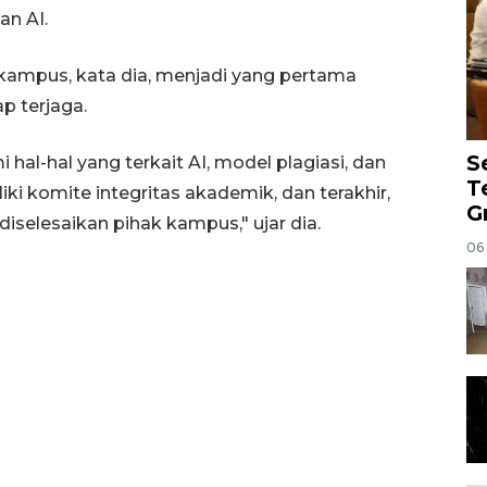
n AI.
n kampus, kata dia, menjadi yang pertama
p terjaga.
S
hal-hal yang terkait AI, model plagiasi, dan
T
ki komite integritas akademik, dan terakhir,
G
diselesaikan pihak kampus," ujar dia.
06