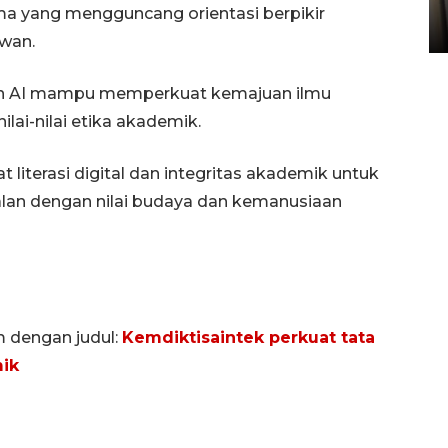
Sumbar
ema yang mengguncang orientasi berpikir
05 August 2026 10:33 WIB
uwan.
tan AI mampu memperkuat kemajuan ilmu
ai-nilai etika akademik.
literasi digital dan integritas akademik untuk
alan dengan nilai budaya dan kemanusiaan
m dengan judul:
Kemdiktisaintek perkuat tata
mik