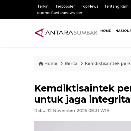
Terkini
Terpopuler
Top News
Tentang Kami
otomotif.antaranews.com
HOME
NASION
Home
Berita
Kemdiktisaintek perku
Kemdiktisaintek per
untuk jaga integrit
Rabu, 12 November 2025 08:31 WIB