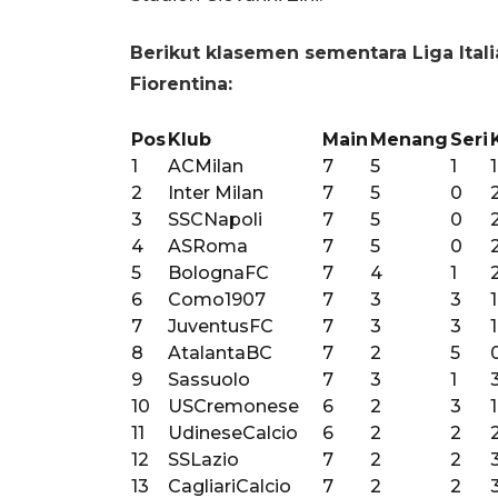
Berikut klasemen sementara Liga Ital
Fiorentina:
Pos
Klub
Main
Menang
Seri
1
ACMilan
7
5
1
1
2
Inter Milan
7
5
0
3
SSCNapoli
7
5
0
4
ASRoma
7
5
0
5
BolognaFC
7
4
1
6
Como1907
7
3
3
1
7
JuventusFC
7
3
3
1
8
AtalantaBC
7
2
5
9
Sassuolo
7
3
1
10
USCremonese
6
2
3
1
11
UdineseCalcio
6
2
2
12
SSLazio
7
2
2
13
CagliariCalcio
7
2
2