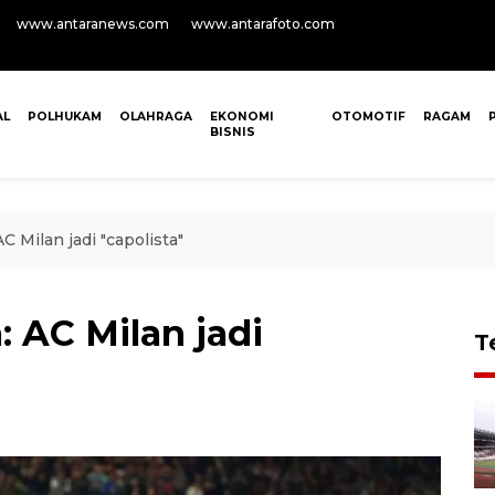
www.antaranews.com
www.antarafoto.com
AL
POLHUKAM
OLAHRAGA
EKONOMI
OTOMOTIF
RAGAM
BISNIS
AC Milan jadi "capolista"
: AC Milan jadi
T