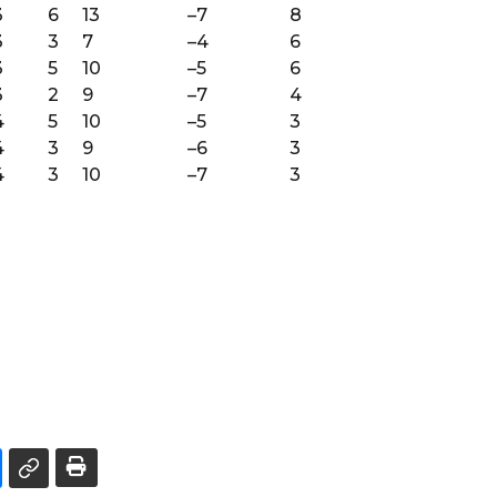
3
6
13
–7
8
3
3
7
–4
6
3
5
10
–5
6
3
2
9
–7
4
4
5
10
–5
3
4
3
9
–6
3
4
3
10
–7
3