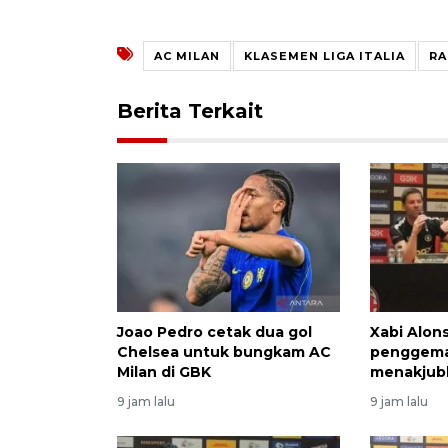
AC MILAN
KLASEMEN LIGA ITALIA
RA
Berita Terkait
Joao Pedro cetak dua gol
Xabi Alon
Chelsea untuk bungkam AC
penggema
Milan di GBK
menakjub
9 jam lalu
9 jam lalu