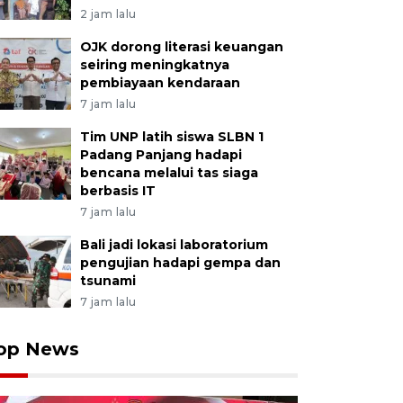
2 jam lalu
OJK dorong literasi keuangan
seiring meningkatnya
pembiayaan kendaraan
7 jam lalu
Tim UNP latih siswa SLBN 1
Padang Panjang hadapi
bencana melalui tas siaga
berbasis IT
7 jam lalu
Bali jadi lokasi laboratorium
pengujian hadapi gempa dan
tsunami
7 jam lalu
op News