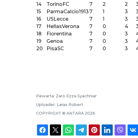
14
TorinoFC
7
2
2
15
ParmaCalcio1913
7
1
3
16
USLecce
7
1
3
17
HellasVerona
7
0
4
18
Fiorentina
7
0
3
19
Genoa
7
0
3
20
PisaSC
7
0
3
Pewarta:
Zaro Ezza Syachniar
Uploader:
Laras Robert
COPYRIGHT ©
ANTARA
2026