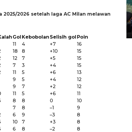
ia 2025/2026 setelah laga AC Milan melawan
Penggantian konstruksi jalan
Lintas Sumatera di Sumbar
05 August 2026 10:35 WIB
Kalah
Gol
Kebobolan
Selisih gol
Poin
11
4
+7
16
2
18
8
+10
15
2
12
7
+5
15
2
7
3
+4
15
2
11
5
+6
13
9
5
+4
12
9
7
+2
12
0
11
5
+6
11
3
8
8
0
10
7
8
–1
9
2
6
9
–3
8
3
10
7
+3
8
3
6
8
–2
8