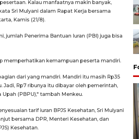
epesertaan. Kalau manfaatnya makin banyak,
kata Sri Mulyani dalam Rapat Kerja bersama
rta, Kamis (21/8).
ni, jumlah Penerima Bantuan Iuran (PBI) juga bisa
tap memperhatikan kemampuan peserta mandiri.
F
gian dari yang mandiri. Mandiri itu masih Rp35
u. Jadi, Rp7 ribunya itu dibayar oleh pemerintah,
a Upah (PBPU)," tambah Menkeu.
nyesuaian tarif iuran BPJS Kesehatan, Sri Mulyani
lanjut bersama DPR, Menteri Kesehatan, dan
Penyelesaian pembentukan
PJS) Kesehatan.
Kopdes Merah Putih di