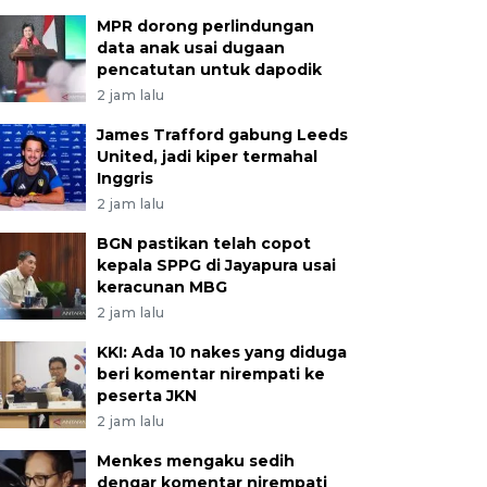
MPR dorong perlindungan
data anak usai dugaan
pencatutan untuk dapodik
2 jam lalu
James Trafford gabung Leeds
United, jadi kiper termahal
Inggris
2 jam lalu
BGN pastikan telah copot
kepala SPPG di Jayapura usai
keracunan MBG
2 jam lalu
KKI: Ada 10 nakes yang diduga
beri komentar nirempati ke
peserta JKN
2 jam lalu
Menkes mengaku sedih
dengar komentar nirempati