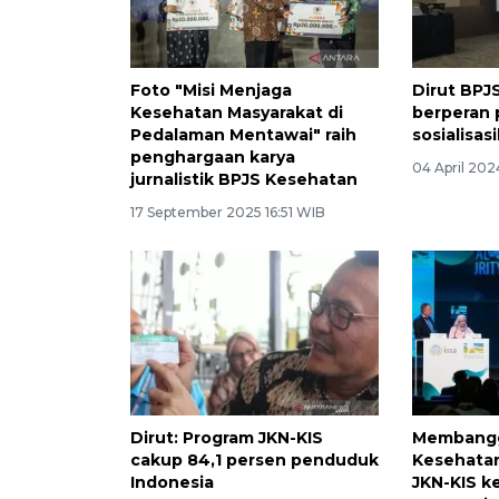
Foto "Misi Menjaga
Dirut BPJ
Kesehatan Masyarakat di
berperan 
Pedalaman Mentawai" raih
sosialisas
penghargaan karya
04 April 20
jurnalistik BPJS Kesehatan
17 September 2025 16:51 WIB
Dirut: Program JKN-KIS
Membangg
cakup 84,1 persen penduduk
Kesehata
Indonesia
JKN-KIS 