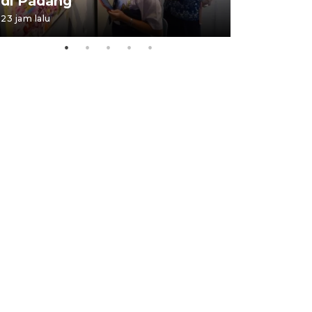
di Padang
Padang
23 jam lalu
05 August 202