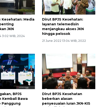
S Kesehatan: Media
Dirut BPJS Kesehatan:
penting
layanan telemedisin
ikan JKN
menjangkau akses JKN
hingga pelosok
24 3:02 WIB, 2024
21 June 2022 13:04 WIB, 2022
akan, BPJS
Dirut BPJS Kesehatan
n Kembali Bawa
beberkan alasan
ke Panggung
penyesuaian iuran JKN-KIS