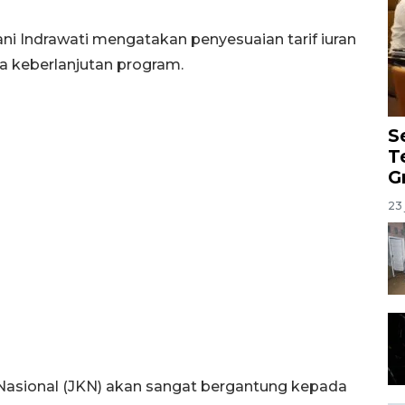
ni Indrawati mengatakan penyesuaian tarif iuran
a keberlanjutan program.
S
T
G
23 
 Nasional (JKN) akan sangat bergantung kepada