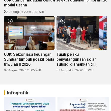
OJK Sumbar ingatkan UMKM selektif gunakan pinjol untuk
modal usaha
08 August 2026 2:13 WIB
OJK: Sektor jasa keuangan
Tujuh pelaku
Sumbar tumbuh positif pada
penyalahgunaan solar
triwulan II 2026
subsidi diamankan di
Sumbar
07 August 2026 23:05 WIB
07 August 2026 20:35 WIB
Infografik