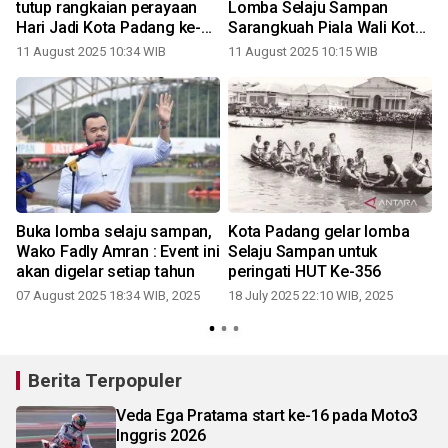
tutup rangkaian perayaan
Lomba Selaju Sampan
Hari Jadi Kota Padang ke-
Sarangkuah Piala Wali Kota
356 tahun
Padang Cup 2025
11 August 2025 10:34 WIB
11 August 2025 10:15 WIB
Buka lomba selaju sampan,
Kota Padang gelar lomba
Wako Fadly Amran : Event ini
Selaju Sampan untuk
akan digelar setiap tahun
peringati HUT Ke-356
07 August 2025 18:34 WIB, 2025
18 July 2025 22:10 WIB, 2025
Berita Terpopuler
Veda Ega Pratama start ke-16 pada Moto3
Inggris 2026